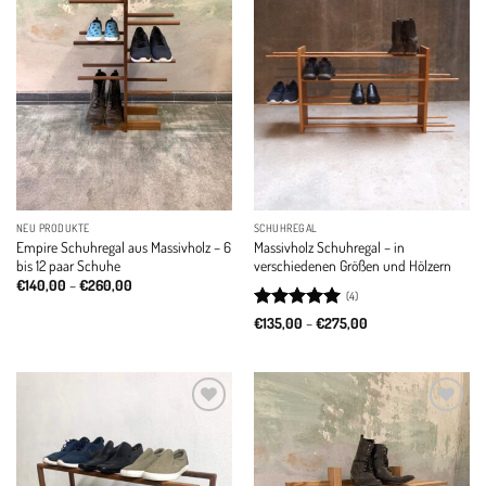
NEU PRODUKTE
SCHUHREGAL
Empire Schuhregal aus Massivholz – 6
Massivholz Schuhregal – in
bis 12 paar Schuhe
verschiedenen Größen und Hölzern
Price
€
140,00
–
€
260,00
(4)
range:
€140,00
Rated
5
Price
€
135,00
–
€
275,00
through
range:
out of 5
€260,00
€135,00
through
€275,00
Add to
Add to
wishlist
wishlist