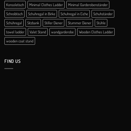
Konsoletisch
Minimal Clothes Ladder
Minimal Garderobenständer
Schreibtisch
Schuhregal in Birke
Schuhregal in Eiche
Schuhständer
Schühregal
Sitzbank
Stiller Diener
Stummer Diener
Stühle
towel ladder
Valet Stand
wandgarderobe
Wooden Clothes Ladder
wooden coat stand
FIND US