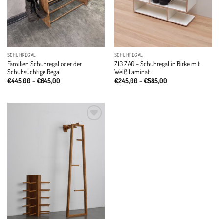
SCHUHREGAL
SCHUHREGAL
Familien Schuhregal oder der
ZIG ZAG – Schuhregal in Birke mit
Schuhsüchtige Regal
Weiß Laminat
Price
Price
€
445,00
–
€
645,00
€
245,00
–
€
585,00
range:
range:
€445,00
€245,00
through
through
€645,00
€585,00
Add to
wishlist