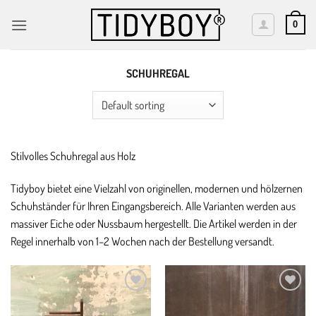
Skip
to
0
content
SCHUHREGAL
Stilvolles Schuhregal aus Holz
Tidyboy bietet eine Vielzahl von originellen, modernen und hölzernen
Schuhständer für Ihren Eingangsbereich. Alle Varianten werden aus
massiver Eiche oder Nussbaum hergestellt. Die Artikel werden in der
Regel innerhalb von 1–2 Wochen nach der Bestellung versandt.
Add to
Add to
wishlist
wishlist