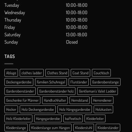
Tuesday
10:00-18:00
Wednesday
10:00-18:00
Thursday
10:00-18:00
Friday
10:00-18:00
Saturday
13:00-18:00
Sunday
Closed
TAGS
Ablage
clothes ladder
Clothes Stand
Coat Stand
Couchtisch
Deckengarderobe
Familien Schuhregal
Flurständer
Garderobenstange
Garderobenständer
Garderobenständer holz
Gentleman's Valet Ladder
Geschenke für Männer
Handtuchhalter
Hemdstand
Herrendiener
Hocker
Holz Deckengarderobe
Holz Hängegarderobe
Holzkasten
Holz Kleiderleiter
Hängegarderobe
kaffeetisch
Kleiderleiter
Kleiderstange
Kleiderstange zum Hängen
Kleiderstuhl
Kleiderständer