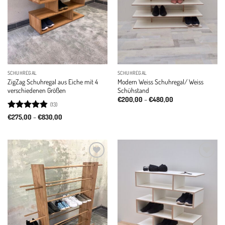
SCHUHREGAL
SCHUHREGAL
ZigZag Schuhregal aus Eiche mit 4
Modern Weiss Schuhregal/ Weiss
verschiedenen Größen
Schühstand
Price
€
200,00
–
€
480,00
(13)
range:
€200,00
Rated
4.85
Price
€
275,00
–
€
830,00
through
range:
out of 5
€480,00
€275,00
through
€830,00
Add to
Add to
wishlist
wishlist