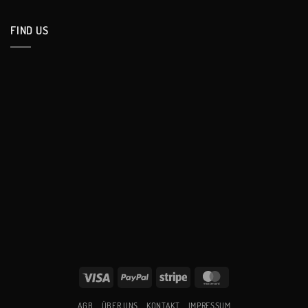
FIND US
Visa
PayPal
Stripe
MasterCard
AGB
ÜBER UNS
KONTAKT
IMPRESSUM