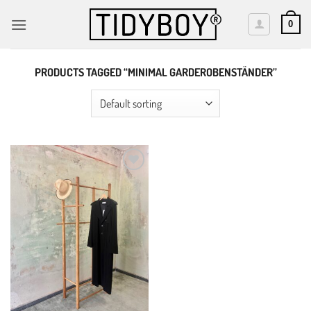
Skip
to
0
content
PRODUCTS TAGGED “MINIMAL GARDEROBENSTÄNDER”
Add to
wishlist