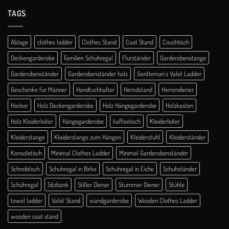
TAGS
Ablage
clothes ladder
Clothes Stand
Coat Stand
Couchtisch
Deckengarderobe
Familien Schuhregal
Flurständer
Garderobenstange
Garderobenständer
Garderobenständer holz
Gentleman's Valet Ladder
Geschenke für Männer
Handtuchhalter
Hemdstand
Herrendiener
Hocker
Holz Deckengarderobe
Holz Hängegarderobe
Holzkasten
Holz Kleiderleiter
Hängegarderobe
kaffeetisch
Kleiderleiter
Kleiderstange
Kleiderstange zum Hängen
Kleiderstuhl
Kleiderständer
Konsoletisch
Minimal Clothes Ladder
Minimal Garderobenständer
Schreibtisch
Schuhregal in Birke
Schuhregal in Eiche
Schuhständer
Schühregal
Sitzbank
Stiller Diener
Stummer Diener
Stühle
towel ladder
Valet Stand
wandgarderobe
Wooden Clothes Ladder
wooden coat stand