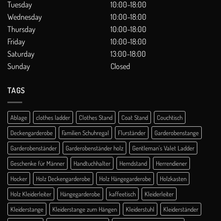
Tuesday
10:00-18:00
Wednesday
10:00-18:00
Thursday
10:00-18:00
Friday
10:00-18:00
Saturday
13:00-18:00
Sunday
Closed
TAGS
Ablage
clothes ladder
Clothes Stand
Coat Stand
Couchtisch
Deckengarderobe
Familien Schuhregal
Flurständer
Garderobenstange
Garderobenständer
Garderobenständer holz
Gentleman's Valet Ladder
Geschenke für Männer
Handtuchhalter
Hemdstand
Herrendiener
Hocker
Holz Deckengarderobe
Holz Hängegarderobe
Holzkasten
Holz Kleiderleiter
Hängegarderobe
kaffeetisch
Kleiderleiter
Kleiderstange
Kleiderstange zum Hängen
Kleiderstuhl
Kleiderständer