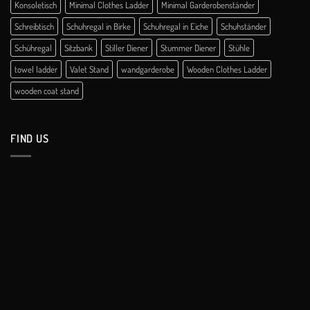
Konsoletisch
Minimal Clothes Ladder
Minimal Garderobenständer
Schreibtisch
Schuhregal in Birke
Schuhregal in Eiche
Schuhständer
Schühregal
Sitzbank
Stiller Diener
Stummer Diener
Stühle
towel ladder
Valet Stand
wandgarderobe
Wooden Clothes Ladder
wooden coat stand
FIND US