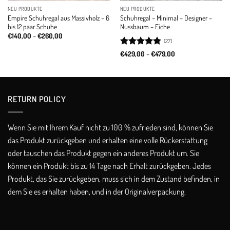
NEU PRODUKTE
NEU PRODUKTE
Empire Schuhregal aus Massivholz – 6
Schuhregal – Minimal – Designer –
bis 12 paar Schuhe
Nussbaum – Eiche
Price
€
140,00
–
€
260,00
(27)
range:
€140,00
Rated
4.74
Price
€
429,00
–
€
479,00
through
range:
out of 5
€260,00
€429,00
through
€479,00
RETURN POLICY​
Wenn Sie mit Ihrem Kauf nicht zu 100 % zufrieden sind, können Sie
das Produkt zurückgeben und erhalten eine volle Rückerstattung
oder tauschen das Produkt gegen ein anderes Produkt um. Sie
können ein Produkt bis zu 14 Tage nach Erhalt zurückgeben. Jedes
Produkt, das Sie zurückgeben, muss sich in dem Zustand befinden, in
dem Sie es erhalten haben, und in der Originalverpackung.