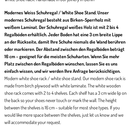
Modernes Weiss Schuhregal / White Shoe Stand. Unser
modernes Schuhregal besteht aus Birken-Sperrholz mit
weißem Laminat. Der Schuhregal weißes Holz ist mit 2 bis 4
Regalböden erhältlich. Jeder Boden hat eine 3 cm breite Lippe
an der Rückseite, damit Ihre Schuhe niemals die Wand berühren
oder markieren. Der Abstand zwischen den Regalböden beträgt
16 cm – geeignet für die meisten Schuharten. Wenn Sie mehr
Platz zwischen den Regalböden wünschen, lassen Sie es uns
einfach wissen, und wir werden Ihre Anfrage berücksichtigen.
Modern white shoe rack / white shoe stand. Our modern shoe rack is
made from birch plywood with white laminate. The white wooden
shoe rack comes with 2 to 4 shelves. Each shelf has a 3 cm wide lip on
the back so your shoes never touch or mark the wall. The height
between the shelves is 16 cm – suitable for most shoe types. If you
would like more space between the shelves, just let us know and we
will accommodate your request.