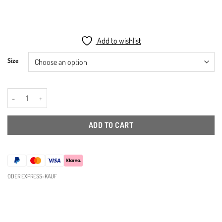
€200,00
through
€480,00
Add to wishlist
Size
Modern Weiss Schuhregal/ Weiss Schühstand quantity
ADD TO CART
ODER EXPRESS-KAUF