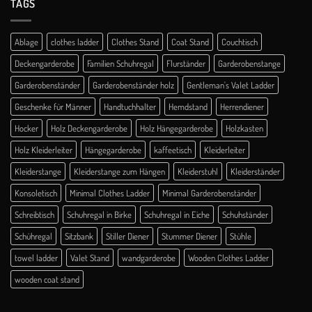
TAGS
Ablage
clothes ladder
Clothes Stand
Coat Stand
Couchtisch
Deckengarderobe
Familien Schuhregal
Flurständer
Garderobenstange
Garderobenständer
Garderobenständer holz
Gentleman's Valet Ladder
Geschenke für Männer
Handtuchhalter
Hemdstand
Herrendiener
Hocker
Holz Deckengarderobe
Holz Hängegarderobe
Holzkasten
Holz Kleiderleiter
Hängegarderobe
kaffeetisch
Kleiderleiter
Kleiderstange
Kleiderstange zum Hängen
Kleiderstuhl
Kleiderständer
Konsoletisch
Minimal Clothes Ladder
Minimal Garderobenständer
Schreibtisch
Schuhregal in Birke
Schuhregal in Eiche
Schuhständer
Schühregal
Sitzbank
Stiller Diener
Stummer Diener
Stühle
towel ladder
Valet Stand
wandgarderobe
Wooden Clothes Ladder
wooden coat stand