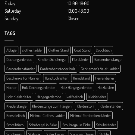
Friday
10:00-18:00
Saturday
13:00-18:00
Sunday
Closed
TAGS
Ablage
clothes ladder
Clothes Stand
Coat Stand
Couchtisch
Deckengarderobe
Familien Schuhregal
Flurständer
Garderobenstange
Garderobenständer
Garderobenständer holz
Gentleman's Valet Ladder
Geschenke für Männer
Handtuchhalter
Hemdstand
Herrendiener
Hocker
Holz Deckengarderobe
Holz Hängegarderobe
Holzkasten
Holz Kleiderleiter
Hängegarderobe
kaffeetisch
Kleiderleiter
Kleiderstange
Kleiderstange zum Hängen
Kleiderstuhl
Kleiderständer
Konsoletisch
Minimal Clothes Ladder
Minimal Garderobenständer
Schreibtisch
Schuhregal in Birke
Schuhregal in Eiche
Schuhständer
Schühregal
Sitzbank
Stiller Diener
Stummer Diener
Stühle