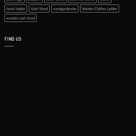
towel ladder
Valet Stand
wandgarderobe
Wooden Clothes Ladder
wooden coat stand
FIND US