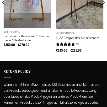
NEU PRODUKTE
KLEIDERSTÄNDER
Der Pinguin – Hemdstand/ Stumme
KL.2.2 Designer Holz Kleiderständer
Diener/ Kleiderständer
Price
€
359,00
–
€
379,00
(3)
range:
Rated
5
Price
€
235,00
–
€
285,00
€359,00
range:
through
out of 5
€235,00
€379,00
through
€285,00
RETURN POLICY​
Wenn Sie mit Ihrem Kauf nicht zu 100 % zufrieden sind, können Sie
das Produkt zurückgeben und erhalten eine volle Rückerstattung
oder tauschen das Produkt gegen ein anderes Produkt um. Sie
können ein Produkt bis zu 14 Tage nach Erhalt zurückgeben. Jedes