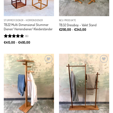
STUMMER DIENER - HERRENDIENER
NEU PRODUKTE
TB.22 Multi Dimensional Stummer
TB.32 Dressboy – Valet Stand
Diener/ Herrendiener/ Kleiderständer
Price
€
295,00
–
€
345,00
range:
€295,00
(6)
through
Rated
5
Price
€345,00
€
415,00
–
€
495,00
range:
out of 5
€415,00
through
€495,00
Add to
Add to
wishlist
wishlist