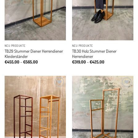
NEU PRODUKTE
NEU PRODUKTE
TB.29 Stummer Diener Herrendiener
TB.30 Holz Stummer Diener
Kleiderständer
Herrendiener
Price
Price
€
455,00
–
€
565,00
€
319,00
–
€
425,00
range:
range:
€455,00
€319,00
through
through
€565,00
€425,00
Add to
Add to
wishlist
wishlist