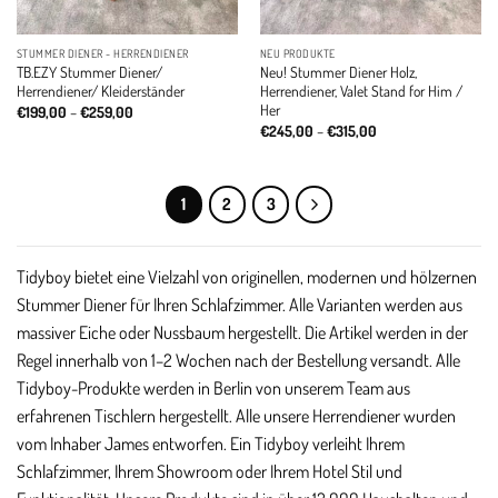
STUMMER DIENER - HERRENDIENER
NEU PRODUKTE
TB.EZY Stummer Diener/
Neu! Stummer Diener Holz,
Herrendiener/ Kleiderständer
Herrendiener, Valet Stand for Him /
Her
Price
€
199,00
–
€
259,00
range:
Price
€
245,00
–
€
315,00
€199,00
range:
through
€245,00
€259,00
through
€315,00
1
2
3
Tidyboy bietet eine Vielzahl von originellen, modernen und hölzernen
Stummer Diener für Ihren Schlafzimmer. Alle Varianten werden aus
massiver Eiche oder Nussbaum hergestellt. Die Artikel werden in der
Regel innerhalb von 1–2 Wochen nach der Bestellung versandt. Alle
Tidyboy-Produkte werden in Berlin von unserem Team aus
erfahrenen Tischlern hergestellt. Alle unsere Herrendiener wurden
vom Inhaber James entworfen. Ein Tidyboy verleiht Ihrem
Schlafzimmer, Ihrem Showroom oder Ihrem Hotel Stil und