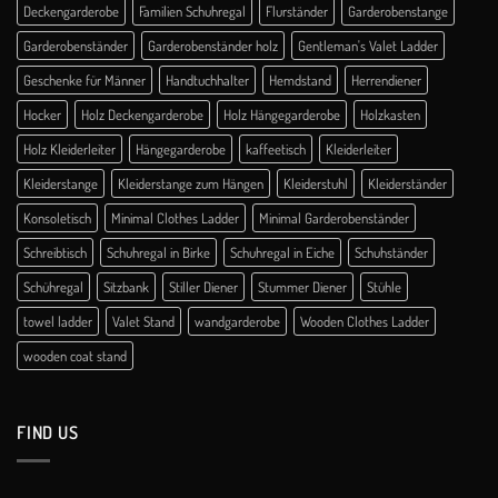
Deckengarderobe
Familien Schuhregal
Flurständer
Garderobenstange
Garderobenständer
Garderobenständer holz
Gentleman's Valet Ladder
Geschenke für Männer
Handtuchhalter
Hemdstand
Herrendiener
Hocker
Holz Deckengarderobe
Holz Hängegarderobe
Holzkasten
Holz Kleiderleiter
Hängegarderobe
kaffeetisch
Kleiderleiter
Kleiderstange
Kleiderstange zum Hängen
Kleiderstuhl
Kleiderständer
Konsoletisch
Minimal Clothes Ladder
Minimal Garderobenständer
Schreibtisch
Schuhregal in Birke
Schuhregal in Eiche
Schuhständer
Schühregal
Sitzbank
Stiller Diener
Stummer Diener
Stühle
towel ladder
Valet Stand
wandgarderobe
Wooden Clothes Ladder
wooden coat stand
FIND US