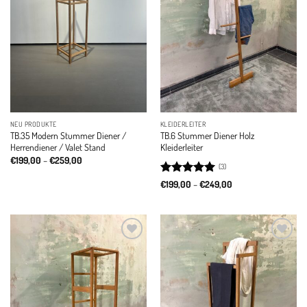
NEU PRODUKTE
KLEIDERLEITER
TB.35 Modern Stummer Diener /
TB.6 Stummer Diener Holz
Herrendiener / Valet Stand
Kleiderleiter
Price
€
199,00
–
€
259,00
(3)
range:
€199,00
Rated
5
Price
€
199,00
–
€
249,00
through
range:
out of 5
€259,00
€199,00
through
€249,00
Add to
Add to
wishlist
wishlist