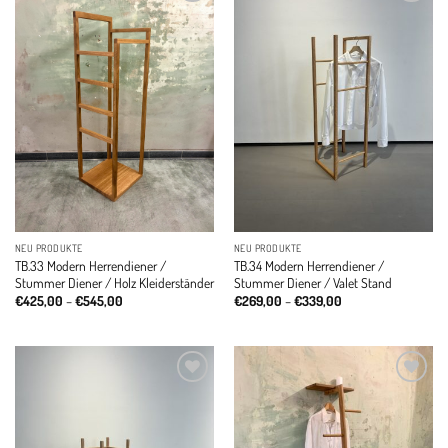
Add to
Add to
wishlist
wishlist
NEU PRODUKTE
NEU PRODUKTE
TB.33 Modern Herrendiener /
TB.34 Modern Herrendiener /
Stummer Diener / Holz Kleiderständer
Stummer Diener / Valet Stand
Price
Price
€
425,00
–
€
545,00
€
269,00
–
€
339,00
range:
range:
€425,00
€269,00
through
through
€545,00
€339,00
Add to
Add to
wishlist
wishlist