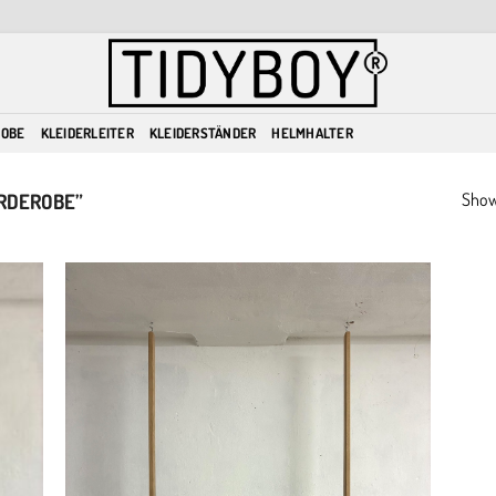
ROBE
KLEIDERLEITER
KLEIDERSTÄNDER
HELMHALTER
Showi
RDEROBE”
dd to
Add to
ishlist
wishlist