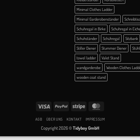
Minimal Clothes Ladder
Minimal Garderobenständer
Schreibtis
Schuhregal in Birke
Schuhregal in Eich
Schuhständer
Schühregal
Sitzbank
Stiller Diener
Stummer Diener
Stüh
towel ladder
Valet Stand
wandgarderobe
Wooden Clothes Ladd
wooden coat stand
Visa
PayPal
Stripe
MasterCard
AGB
ÜBER UNS
KONTAKT
IMPRESSUM
Copyright 2026 ©
Tidyboy GmbH