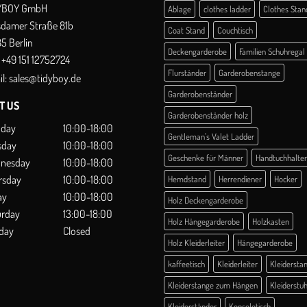
YBOY GmbH
Ablage
clothes ladder
Clothes Stan
sdamer Straße 81b
Coat Stand
Couchtisch
5 Berlin
Deckengarderobe
Familien Schuhregal
+49 151 12752724
Flurständer
Garderobenstange
l:
sales@tidyboy.de
Garderobenständer
IT US
Garderobenständer holz
day
10:00-18:00
Gentleman's Valet Ladder
sday
10:00-18:00
Geschenke für Männer
Handtuchhalter
nesday
10:00-18:00
rsday
10:00-18:00
Hemdstand
Herrendiener
Hocker
ay
10:00-18:00
Holz Deckengarderobe
urday
13:00-18:00
Holz Hängegarderobe
Holzkasten
day
Closed
Holz Kleiderleiter
Hängegarderobe
kaffeetisch
Kleiderleiter
Kleidersta
Kleiderstange zum Hängen
Kleiderstuh
Kleiderständer
Konsoletisch