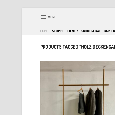
Skip
to
MENU
content
HOME
STUMMER DIENER
SCHUHREGAL
GARDE
PRODUCTS TAGGED “HOLZ DECKENGA
A
w