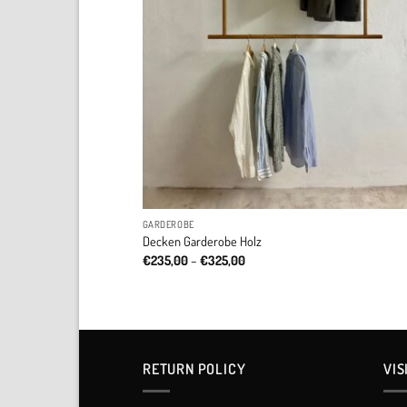
GARDEROBE
Decken Garderobe Holz
Price
€
235,00
–
€
325,00
range:
€235,00
through
€325,00
RETURN POLICY​
VIS