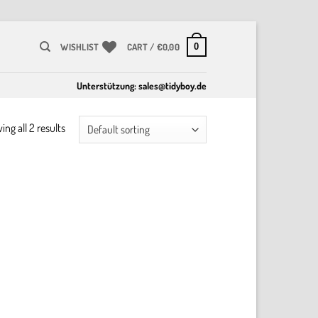
0
WISHLIST
CART /
€
0,00
Unterstützung:
sales@tidyboy.de
ng all 2 results