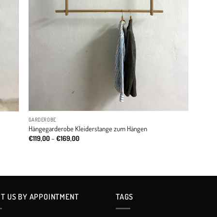
GARDEROBE
Hängegarderobe Kleiderstange zum Hängen
Price
€
119,00
–
€
169,00
range:
€119,00
through
€169,00
IT US BY APPOINTMENT
TAGS