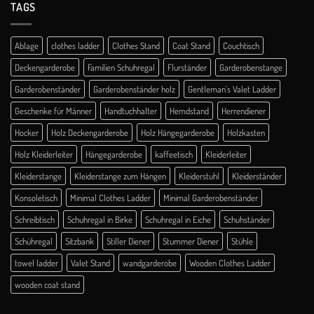
TAGS
Ablage
clothes ladder
Clothes Stand
Coat Stand
Couchtisch
Deckengarderobe
Familien Schuhregal
Flurständer
Garderobenstange
Garderobenständer
Garderobenständer holz
Gentleman's Valet Ladder
Geschenke für Männer
Handtuchhalter
Hemdstand
Herrendiener
Hocker
Holz Deckengarderobe
Holz Hängegarderobe
Holzkasten
Holz Kleiderleiter
Hängegarderobe
kaffeetisch
Kleiderleiter
Kleiderstange
Kleiderstange zum Hängen
Kleiderstuhl
Kleiderständer
Konsoletisch
Minimal Clothes Ladder
Minimal Garderobenständer
Schreibtisch
Schuhregal in Birke
Schuhregal in Eiche
Schuhständer
Schühregal
Sitzbank
Stiller Diener
Stummer Diener
Stühle
towel ladder
Valet Stand
wandgarderobe
Wooden Clothes Ladder
wooden coat stand