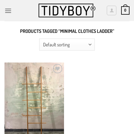
Skip
to
0
content
PRODUCTS TAGGED “MINIMAL CLOTHES LADDER”
Add to
wishlist