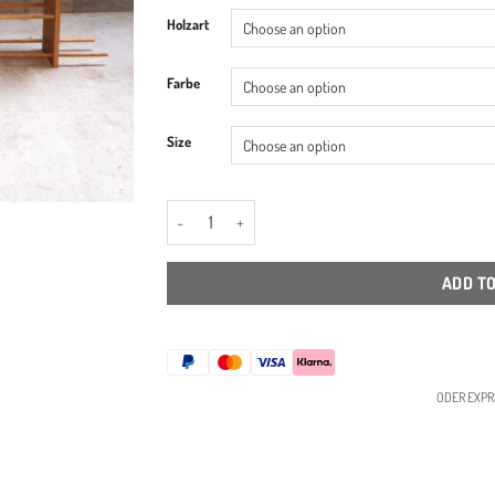
Holzart
Farbe
Size
Massivholz Schuhregal - in verschiedenen Größen 
ADD T
ODER EXPR