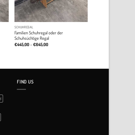
SCHUHREGAL
Familien Schuhregal oder der
Schuhsüchtige Regal
Price
€
445,00
–
€
645,00
range:
€445,00
through
€645,00
FIND US
d