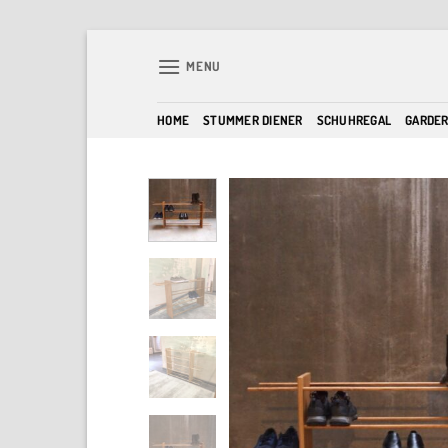
Skip
to
MENU
content
HOME
STUMMER DIENER
SCHUHREGAL
GARDE