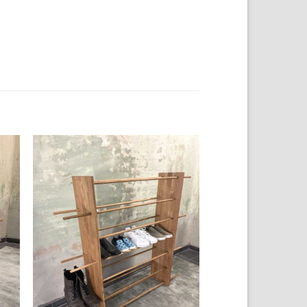
 to
Add to
list
wishlist