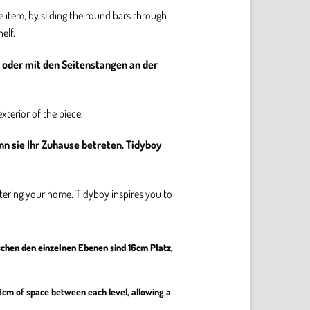
he item, by sliding the round bars through
elf.
 oder mit den Seitenstangen an der
xterior of the piece.
nn sie Ihr Zuhause betreten. Tidyboy
ntering your home. Tidyboy inspires you to
schen den einzelnen Ebenen sind 16cm Platz,
 16cm of space between each level, allowing a