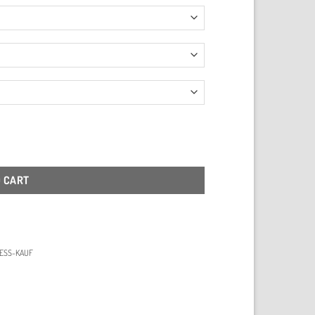
und Hölzern quantity
O CART
ESS-KAUF