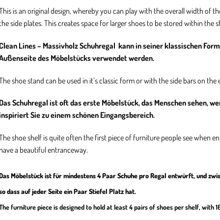
This is an original design, whereby you can play with the overall width of t
the side plates. This creates space for larger shoes to be stored within the sh
Clean Lines – Massivholz Schuhregal kann in seiner klassischen Form
Außenseite des Möbelstücks verwendet werden.
The shoe stand can be used in it’s classic form or with the side bars on the e
Das Schuhregal ist oft das erste Möbelstück, das Menschen sehen, we
inspiriert Sie zu einem schönen Eingangsbereich.
The shoe shelf is quite often the first piece of furniture people see when e
have a beautiful entranceway.
Das Möbelstück ist für mindestens 4 Paar Schuhe pro Regal entwürft, und zwi
so dass auf jeder Seite ein Paar Stiefel Platz hat.
The furniture piece is designed to hold at least 4 pairs of shoes per shelf, with