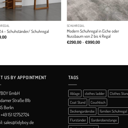
HREGAL
SCHUHREGAL
Modern Schuhregal in Eiche oder
R.4 – Schuhständer/ Schuhregal
Nussbaum von 2 bis 4 Regal
9,00
Price
€
290,00
–
€
990,00
range:
€290,00
through
€990,00
IT US BY APPOINTMENT
TAGS
YBOY GmbH
Ablage
clothes ladder
Clothes Stan
sdamer Straße 81b
Coat Stand
Couchtisch
5 Berlin
Deckengarderobe
Familien Schuhregal
+49 151 12752724
Flurständer
Garderobenstange
l:
sales@tidyboy.de