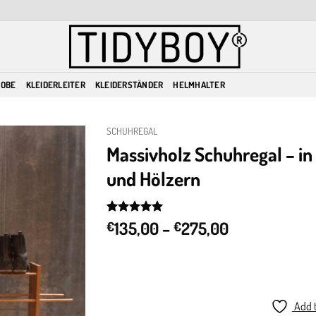
ROBE
KLEIDERLEITER
KLEIDERSTÄNDER
HELMHALTER
SCHUHREGAL
Massivholz Schuhregal – i
und Hölzern
Add to
wishlist
Price
Rated
4
135,00
5
–
275,00
€
€
out of 5
range:
based on
€135,00
customer
ratings
through
€275,00
Add t