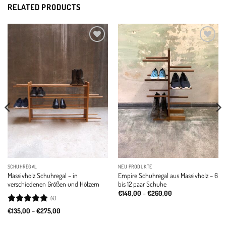
RELATED PRODUCTS
Add to
Add to
wishlist
wishlist
SCHUHREGAL
NEU PRODUKTE
Massivholz Schuhregal – in
Empire Schuhregal aus Massivholz – 6
verschiedenen Größen und Hölzern
bis 12 paar Schuhe
Price
€
140,00
–
€
260,00
(4)
range:
€140,00
Rated
5
Price
€
135,00
–
€
275,00
through
range:
out of 5
€260,00
€135,00