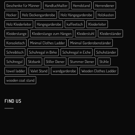
Geschenke für Männer
Handtuchhalter
Hemdstand
Herrendiener
Hocker
Holz Deckengarderobe
Holz Hängegarderobe
Holzkasten
Holz Kleiderleiter
Hängegarderobe
kaffeetisch
Kleiderleiter
Kleiderstange
Kleiderstange zum Hängen
Kleiderstuhl
Kleiderständer
Konsoletisch
Minimal Clothes Ladder
Minimal Garderobenständer
Schreibtisch
Schuhregal in Birke
Schuhregal in Eiche
Schuhständer
Schühregal
Sitzbank
Stiller Diener
Stummer Diener
Stühle
towel ladder
Valet Stand
wandgarderobe
Wooden Clothes Ladder
wooden coat stand
FIND US