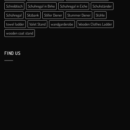
Schreibtisch
Schuhregal in Birke
Schuhregal in Eiche
Schuhständer
Schühregal
Sitzbank
Stiller Diener
Stummer Diener
Stühle
towel ladder
Valet Stand
wandgarderobe
Wooden Clothes Ladder
wooden coat stand
FIND US