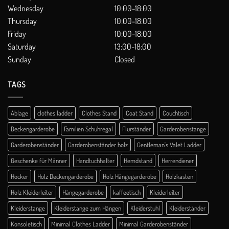
Wednesday
10:00-18:00
Thursday
10:00-18:00
Friday
10:00-18:00
Saturday
13:00-18:00
Sunday
Closed
TAGS
Ablage
clothes ladder
Clothes Stand
Coat Stand
Couchtisch
Deckengarderobe
Familien Schuhregal
Flurständer
Garderobenstange
Garderobenständer
Garderobenständer holz
Gentleman's Valet Ladder
Geschenke für Männer
Handtuchhalter
Hemdstand
Herrendiener
Hocker
Holz Deckengarderobe
Holz Hängegarderobe
Holzkasten
Holz Kleiderleiter
Hängegarderobe
kaffeetisch
Kleiderleiter
Kleiderstange
Kleiderstange zum Hängen
Kleiderstuhl
Kleiderständer
Konsoletisch
Minimal Clothes Ladder
Minimal Garderobenständer