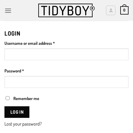
Skip
to
0
content
LOGIN
Required
Username or email address
*
Required
Password
*
Remember me
LOG IN
Lost your password?