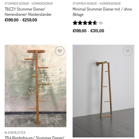
STUMMER DIENER - HERRENDIENER
STUMMER DIENER - HERRENDIENER
TB.EZY Stummer Diener/
Minimal Stummer Diener mit / ohne
Herrendiener/ Kleiderständer
Ablage
Price
€
199,00
–
€
259,00
(5)
range:
€199,00
Rated
4.6
Price
€
199,00
–
€
315,00
through
range:
out of 5
€259,00
€199,00
through
€315,00
Add to
Add to
wishlist
wishlist
KLEIDERLEITER
TB.4 Kleiderbaum/ Stummer Diener/