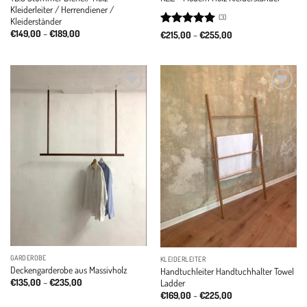
Kleiderleiter / Herrendiener /
(3)
Kleiderständer
Price
€
149,00
–
€
189,00
Rated
5
Price
€
215,00
–
€
255,00
range:
range:
out of 5
€149,00
€215,00
through
through
€189,00
€255,00
Add to
Add to
wishlist
wishlist
GARDEROBE
KLEIDERLEITER
Deckengarderobe aus Massivholz
Handtuchleiter Handtuchhalter Towel
Price
€
135,00
–
€
235,00
Ladder
range:
Price
€
169,00
–
€
225,00
€135,00
range: