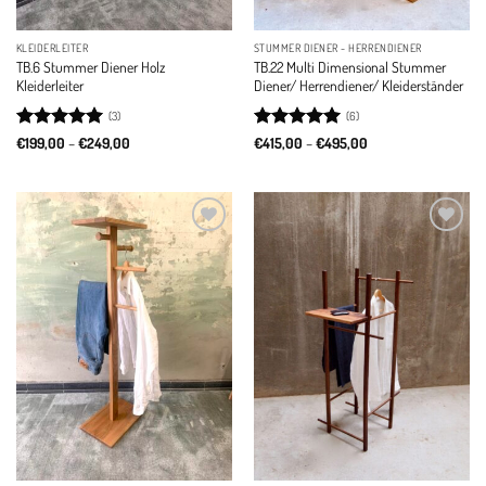
KLEIDERLEITER
STUMMER DIENER - HERRENDIENER
TB.6 Stummer Diener Holz
TB.22 Multi Dimensional Stummer
Kleiderleiter
Diener/ Herrendiener/ Kleiderständer
(3)
(6)
Rated
5
Price
Rated
5
Price
€
199,00
–
€
249,00
€
415,00
–
€
495,00
range:
range:
out of 5
out of 5
€199,00
€415,00
through
through
€249,00
€495,00
Add to
Add to
wishlist
wishlist