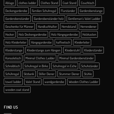
Ablage
clothes ladder
Clothes Stand
Coat Stand
Couchtisch
Deckengarderobe
Familien Schuhregal
Flurständer
Garderobenstange
Garderobenständer
Garderobenständer holz
Gentleman's Valet Ladder
Geschenke für Männer
Handtuchhalter
Hemdstand
Herrendiener
Hocker
Holz Deckengarderobe
Holz Hängegarderobe
Holzkasten
Holz Kleiderleiter
Hängegarderobe
kaffeetisch
Kleiderleiter
Kleiderstange
Kleiderstange zum Hängen
Kleiderstuhl
Kleiderständer
Konsoletisch
Minimal Clothes Ladder
Minimal Garderobenständer
Schreibtisch
Schuhregal in Birke
Schuhregal in Eiche
Schuhständer
Schühregal
Sitzbank
Stiller Diener
Stummer Diener
Stühle
towel ladder
Valet Stand
wandgarderobe
Wooden Clothes Ladder
wooden coat stand
FIND US