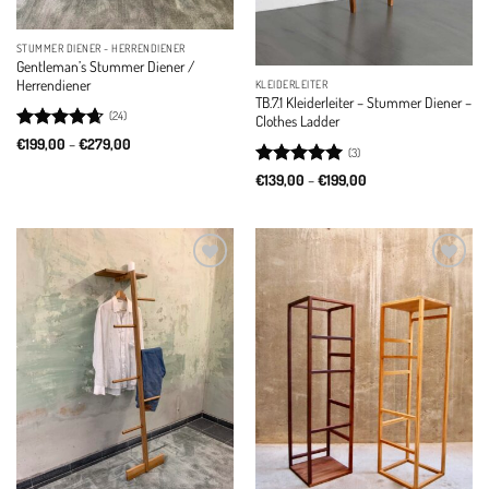
STUMMER DIENER - HERRENDIENER
Gentleman’s Stummer Diener /
Herrendiener
KLEIDERLEITER
TB.7.1 Kleiderleiter – Stummer Diener –
(24)
Clothes Ladder
Rated
4.67
Price
€
199,00
–
€
279,00
(3)
range:
out of 5
€199,00
Rated
5
Price
€
139,00
–
€
199,00
through
range:
out of 5
€279,00
€139,00
through
€199,00
Add to
Add to
wishlist
wishlist