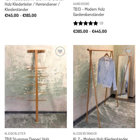
Holz Kleiderleiter / Herrendiener /
GARDEROBE
TB.13 – Modern Holz
Kleiderständer
Garderobenständer
Price
€
145,00
–
€
185,00
range:
€145,00
(3)
through
Rated
5
Price
€185,00
€
385,00
–
€
445,00
range:
out of 5
€385,00
through
€445,00
Add to
Add to
wishlist
wishlist
KLEIDERLEITER
KLEIDERSTÄNDER
TB.8 Stummer Diener/ Holz
KL.2 – Modern Holz Kleiderständer