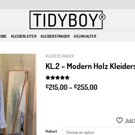
ROBE
KLEIDERLEITER
KLEIDERSTÄNDER
HELMHALTER
KLEIDERSTÄNDER
KL.2 – Modern Holz Kleider
Add to
wishlist
Price
Rated
3
215,00
5
–
255,00
€
€
out of 5
range:
based on
€215,00
customer
ratings
through
€255,00
Add t
Holzart