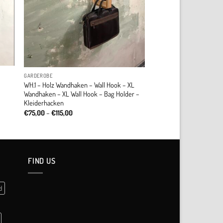
GARDEROBE
WH.1 – Holz Wandhaken – Wall Hook – XL
Wandhaken – XL Wall Hook – Bag Holder –
Kleiderhacken
Price
€
75,00
–
€
115,00
range:
€75,00
through
€115,00
FIND US
d