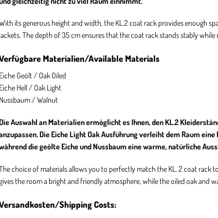
und gleichzeitig nicht zu viel Raum einnimmt.
With its generous height and width, the KL.2 coat rack provides enough sp
jackets. The depth of 35 cm ensures that the coat rack stands stably while
Verfügbare Materialien/Available Materials
Eiche Geölt / Oak Oiled
Eiche Hell / Oak Light
Nussbaum / Walnut
Die Auswahl an Materialien ermöglicht es Ihnen, den KL.2 Kleiderstän
anzupassen. Die Eiche Light Oak Ausführung verleiht dem Raum eine 
während die geölte Eiche und Nussbaum eine warme, natürliche Auss
The choice of materials allows you to perfectly match the KL. 2 coat rack to 
gives the room a bright and friendly atmosphere, while the oiled oak and wa
Versandkosten/Shipping Costs: