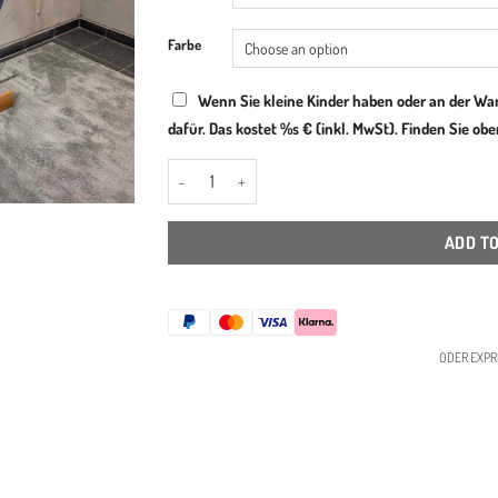
Farbe
Wenn Sie kleine Kinder haben oder an der Wa
dafür. Das kostet %s € (inkl. MwSt). Finden Sie o
TB.6 Stummer Diener Holz Kleiderleiter quantity
ADD T
ODER EXPR