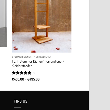
STUMMER DIENER - HERRENDIENER
TB. 1- Stummer Diener/ Herrendiener/
Kleiderständer
(1)
Rated
5
Price
€
435,00
–
€
495,00
range:
out of 5
€435,00
through
€495,00
FIND US