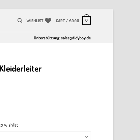
0
WISHLIST
CART /
€
0,00
Unterstützung:
sales@tidyboy.de
leiderleiter
o wishlist