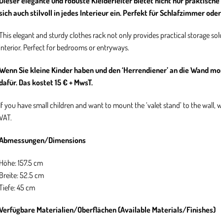
Dieser elegante und robuste Kleiderleiter bietet nicht nur praktisc
sich auch stilvoll in jedes Interieur ein. Perfekt für Schlafzimmer od
This elegant and sturdy clothes rack not only provides practical storage solu
interior. Perfect for bedrooms or entryways.
Wenn Sie kleine Kinder haben und den ‘Herrendiener’ an die Wand mo
dafür. Das kostet 15 € + MwsT.
If you have small children and want to mount the ‘valet stand’ to the wall, w
VAT.
Abmessungen/Dimensions
Höhe: 157.5 cm
Breite: 52.5 cm
Tiefe: 45 cm
Verfügbare Materialien/Oberflächen (Available Materials/Finishes)