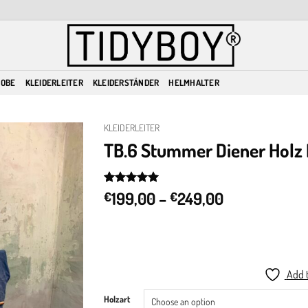
ROBE
KLEIDERLEITER
KLEIDERSTÄNDER
HELMHALTER
KLEIDERLEITER
TB.6 Stummer Diener Holz K
Add to
wishlist
Price
Rated
3
199,00
5
–
249,00
€
€
out of 5
range:
based on
€199,00
customer
ratings
through
€249,00
Add t
Holzart