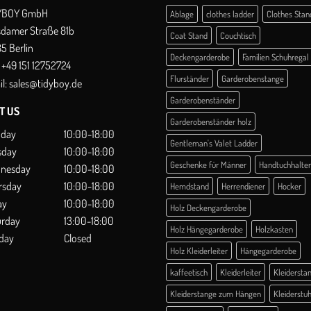
YBOY GmbH
Ablage
clothes ladder
Clothes Stan
sdamer Straße 81b
Coat Stand
Couchtisch
5 Berlin
Deckengarderobe
Familien Schuhregal
+49 151 12752724
Flurständer
Garderobenstange
l:
sales@tidyboy.de
Garderobenständer
IT US
Garderobenständer holz
day
10:00-18:00
Gentleman's Valet Ladder
sday
10:00-18:00
Geschenke für Männer
Handtuchhalter
nesday
10:00-18:00
rsday
10:00-18:00
Hemdstand
Herrendiener
Hocker
ay
10:00-18:00
Holz Deckengarderobe
urday
13:00-18:00
Holz Hängegarderobe
Holzkasten
day
Closed
Holz Kleiderleiter
Hängegarderobe
kaffeetisch
Kleiderleiter
Kleidersta
Kleiderstange zum Hängen
Kleiderstuh