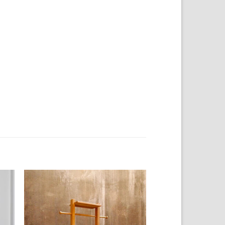
 to
Add to
list
wishlist