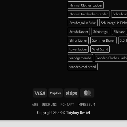
Minimal Clothes Ladder
Minimal Garderobenständer
Schreibtis
Schuhregal in Birke
Schuhregal in Eich
Schuhständer
Schühregal
Sitzbank
Stiller Diener
Stummer Diener
Stüh
towel ladder
Valet Stand
wandgarderobe
Wooden Clothes Ladd
wooden coat stand
Visa
PayPal
Stripe
MasterCard
AGB
ÜBER UNS
KONTAKT
IMPRESSUM
Copyright 2026 ©
Tidyboy GmbH