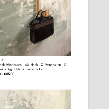
OBE
 Holz Wandhaken – Wall Hook – XL Wandhaken – XL
ook – Bag Holder – Kleiderhacken
Price
0
–
€
115,00
range:
€75,00
through
€115,00
Add to
wishlist