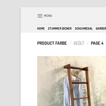
Skip
to
MENU
content
HOME
STUMMER DIENER
SCHUHREGAL
GARDE
PRODUCT FARBE
/
GEÖLT
/
PAGE 4
A
w