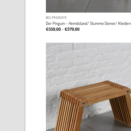
NEU PRODUKTE
Der Pinguin – Hemdstand/ Stumme Diener/ Kleider
Price
€
359,00
–
€
379,00
range:
€359,00
through
€379,00
A
w