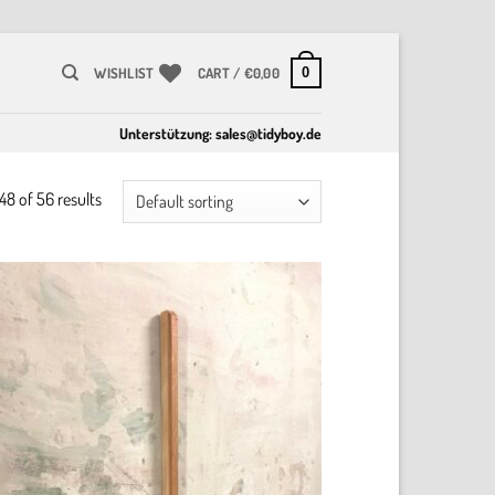
0
WISHLIST
CART /
€
0,00
Unterstützung:
sales@tidyboy.de
8 of 56 results
Add to
wishlist