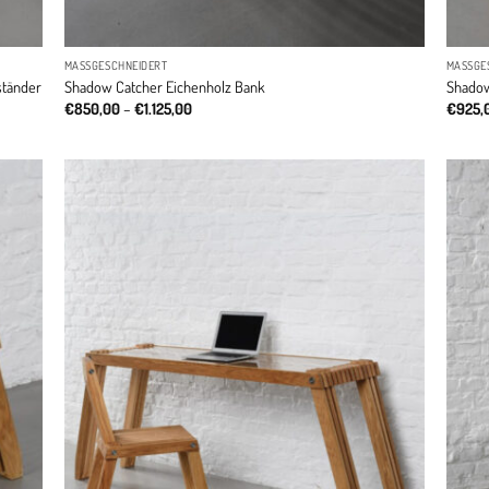
MASSGESCHNEIDERT
MASSGE
ständer
Shadow Catcher Eichenholz Bank
Shadow
Price
€
850,00
–
€
1.125,00
€
925,
range:
€850,00
through
€1.125,00
dd to
Add to
ishlist
wishlist