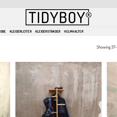
ROBE
KLEIDERLEITER
KLEIDERSTÄNDER
HELMHALTER
Showing 37–4
dd to
Add to
ishlist
wishlist