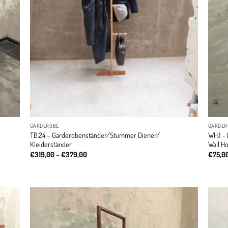
GARDEROBE
GARDER
TB.24 – Garderobenständer/Stummer Diener/
WH.1 –
Kleiderständer
Wall H
Price
€
319,00
–
€
379,00
€
75,0
range:
€319,00
through
€379,00
dd to
Add to
ishlist
wishlist