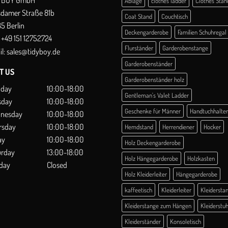
Ablage
clothes ladder
Clothes Stan
sdamer Straße 81b
Coat Stand
Couchtisch
5 Berlin
Deckengarderobe
Familien Schuhregal
+49 151 12752724
Flurständer
Garderobenstange
l:
sales@tidyboy.de
Garderobenständer
IT US
Garderobenständer holz
day
10:00-18:00
Gentleman's Valet Ladder
sday
10:00-18:00
Geschenke für Männer
Handtuchhalter
nesday
10:00-18:00
rsday
10:00-18:00
Hemdstand
Herrendiener
Hocker
ay
10:00-18:00
Holz Deckengarderobe
urday
13:00-18:00
Holz Hängegarderobe
Holzkasten
day
Closed
Holz Kleiderleiter
Hängegarderobe
kaffeetisch
Kleiderleiter
Kleidersta
Kleiderstange zum Hängen
Kleiderstuh
Kleiderständer
Konsoletisch