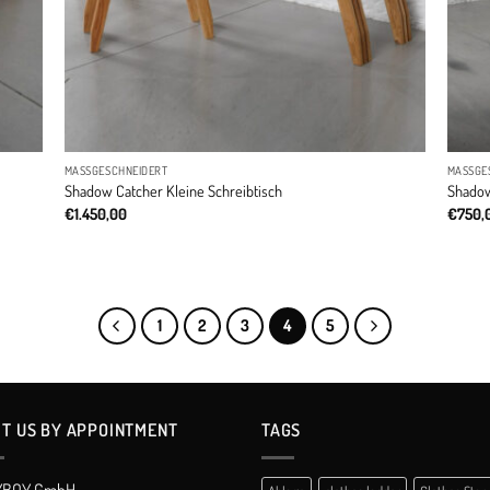
MASSGESCHNEIDERT
MASSGE
Shadow Catcher Kleine Schreibtisch
Shadow
€
1.450,00
€
750,
1
2
3
4
5
IT US BY APPOINTMENT
TAGS
YBOY GmbH