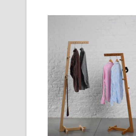
through
€645,00
A
w