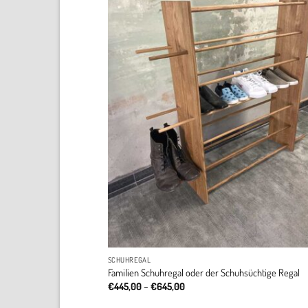
SCHUHREGAL
Familien Schuhregal oder der Schuhsüchtige Regal
Price
€
445,00
–
€
645,00
range:
€445,00