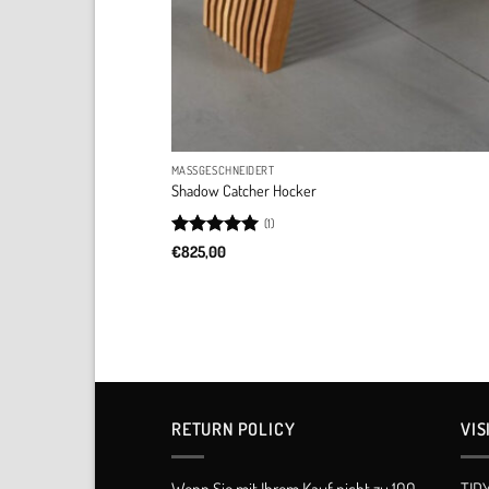
MASSGESCHNEIDERT
Shadow Catcher Hocker
(1)
Rated
5
€
825,00
out of 5
RETURN POLICY​
VIS
Wenn Sie mit Ihrem Kauf nicht zu 100
TID