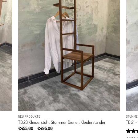
NEU PRODUKTE
STUMMER
TB.23 Kleiderstühl, Stummer Diener, Kleiderständer
TB.21 
Price
€
455,00
–
€
495,00
range:
€455,00