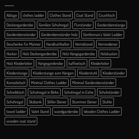
Ablage
clothes ladder
Clothes Stand
Coat Stand
Couchtisch
Deckengarderobe
Familien Schuhregal
Flurständer
Garderobenstange
Garderobenständer
Garderobenständer holz
Gentleman's Valet Ladder
Geschenke für Männer
Handtuchhalter
Hemdstand
Herrendiener
Hocker
Holz Deckengarderobe
Holz Hängegarderobe
Holzkasten
Holz Kleiderleiter
Hängegarderobe
kaffeetisch
Kleiderleiter
Kleiderstange
Kleiderstange zum Hängen
Kleiderstuhl
Kleiderständer
Konsoletisch
Minimal Clothes Ladder
Minimal Garderobenständer
Schreibtisch
Schuhregal in Birke
Schuhregal in Eiche
Schuhständer
Schühregal
Sitzbank
Stiller Diener
Stummer Diener
Stühle
towel ladder
Valet Stand
wandgarderobe
Wooden Clothes Ladder
wooden coat stand