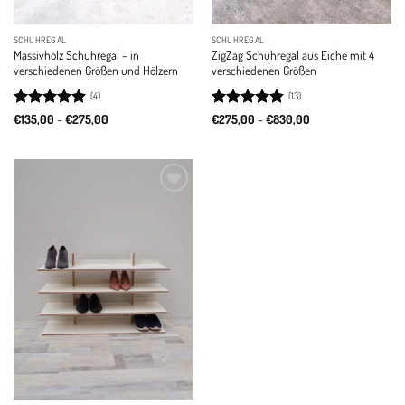
SCHUHREGAL
SCHUHREGAL
Massivholz Schuhregal – in
ZigZag Schuhregal aus Eiche mit 4
verschiedenen Größen und Hölzern
verschiedenen Größen
(4)
(13)
Rated
5
Price
Rated
4.85
Price
€
135,00
–
€
275,00
€
275,00
–
€
830,00
range:
range:
out of 5
out of 5
€135,00
€275,00
through
through
€275,00
€830,00
Add to
wishlist