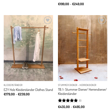
Rated
5
Price
€
199,00
–
€
249,00
range:
out of 5
€199,00
through
€249,00
Add to
Add to
wishlist
wishlist
KLEIDERSTÄNDER
STUMMER DIENER - HERRENDIENER
TB. 1- Stummer Diener/ Herrendiener/
EZY Holz Kleiderständer Clothes Stand
Kleiderständer
Price
€
179,00
–
€
239,00
range:
€179,00
(1)
through
Rated
5
Price
€239,00
€
435,00
–
€
495,00
range:
out of 5