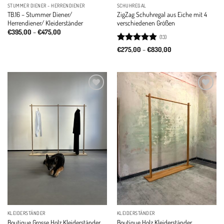
STUMMER DIENER - HERRENDIENER
SCHUHREGAL
TB.16 – Stummer Diener/
ZigZag Schuhregal aus Eiche mit 4
Herrendiener/ Kleiderständer
verschiedenen Größen
Price
€
395,00
–
€
475,00
(13)
range:
€395,00
Rated
4.85
Price
€
275,00
–
€
830,00
through
range:
out of 5
€475,00
€275,00
through
€830,00
Add to
Add to
wishlist
wishlist
KLEIDERSTÄNDER
KLEIDERSTÄNDER
Boutique Grosse Holz Kleiderständer
Boutique Holz Kleiderständer