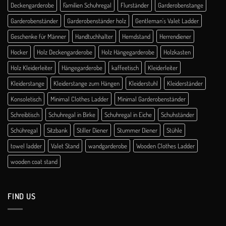
Deckengarderobe
Familien Schuhregal
Flurständer
Garderobenstange
Garderobenständer
Garderobenständer holz
Gentleman's Valet Ladder
Geschenke für Männer
Handtuchhalter
Hemdstand
Herrendiener
Hocker
Holz Deckengarderobe
Holz Hängegarderobe
Holzkasten
Holz Kleiderleiter
Hängegarderobe
kaffeetisch
Kleiderleiter
Kleiderstange
Kleiderstange zum Hängen
Kleiderstuhl
Kleiderständer
Konsoletisch
Minimal Clothes Ladder
Minimal Garderobenständer
Schreibtisch
Schuhregal in Birke
Schuhregal in Eiche
Schuhständer
Schühregal
Sitzbank
Stiller Diener
Stummer Diener
Stühle
towel ladder
Valet Stand
wandgarderobe
Wooden Clothes Ladder
wooden coat stand
FIND US