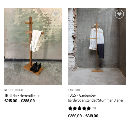
€435,00
through
€495,00
Add to
Add to
wishlist
wishlist
NEU PRODUKTE
GARDEROBE
TB.25 – Garderobe/
TB.31 Holz Herrendiener
Garderobenständer/Stummer Diener
Price
€
215,00
–
€
255,00
range:
€215,00
(3)
through
Rated
5
Price
€255,00
€
269,00
–
€
319,00
range:
out of 5
€269,00
through