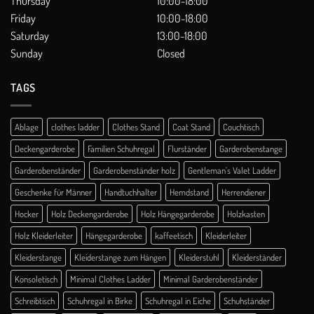
Thursday
10:00-18:00
Friday
10:00-18:00
Saturday
13:00-18:00
Sunday
Closed
TAGS
Ablage
clothes ladder
Clothes Stand
Coat Stand
Couchtisch
Deckengarderobe
Familien Schuhregal
Flurständer
Garderobenstange
Garderobenständer
Garderobenständer holz
Gentleman's Valet Ladder
Geschenke für Männer
Handtuchhalter
Hemdstand
Herrendiener
Hocker
Holz Deckengarderobe
Holz Hängegarderobe
Holzkasten
Holz Kleiderleiter
Hängegarderobe
kaffeetisch
Kleiderleiter
Kleiderstange
Kleiderstange zum Hängen
Kleiderstuhl
Kleiderständer
Konsoletisch
Minimal Clothes Ladder
Minimal Garderobenständer
Schreibtisch
Schuhregal in Birke
Schuhregal in Eiche
Schuhständer