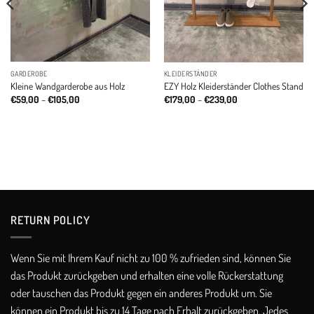
GARDEROBE
KLEIDERSTÄNDER
Kleine Wandgarderobe aus Holz
EZY Holz Kleiderständer Clothes Stand
Price
Price
€
59,00
–
€
105,00
€
179,00
–
€
239,00
range:
range:
€59,00
€179,00
through
through
€105,00
€239,00
RETURN POLICY​
Wenn Sie mit Ihrem Kauf nicht zu 100 % zufrieden sind, können Sie
das Produkt zurückgeben und erhalten eine volle Rückerstattung
oder tauschen das Produkt gegen ein anderes Produkt um. Sie
können ein Produkt bis zu 14 Tage nach Erhalt zurückgeben. Jedes