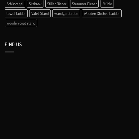
Schühregal
Sitzbank
Stiller Diener
Stummer Diener
Stühle
towel ladder
Valet Stand
wandgarderobe
Wooden Clothes Ladder
wooden coat stand
FIND US