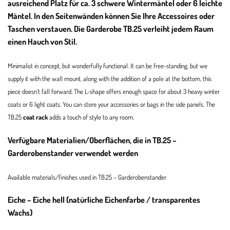
ausreichend Platz für ca. 3 schwere Wintermäntel oder 6 leichte
Mäntel. In den Seitenwänden können Sie Ihre Accessoires oder
Taschen verstauen. Die Garderobe TB.25 verleiht jedem Raum
einen Hauch von Stil.
Minimalist in concept, but wonderfully functional.
It can be free-standing, but we
supply it with the wall mount, along with the addition of a pole at the bottom, this
piece doesn’t fall forward.
The L-shape offers enough space for about 3 heavy winter
coats or 6 light coats.
You can store your accessories or bags in the side panels.
The
TB.25
coat rack
adds a touch of style to any room.
Verfügbare Materialien/Oberflächen, die in TB.25 –
Garderobenstander verwendet werden
Available materials/finishes used in
TB.25 – Garderobenstander
Eiche – Eiche hell (natürliche Eichenfarbe / transparentes
Wachs)