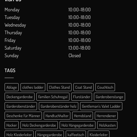
Monday
10:00-18:00
Tuesday
10:00-18:00
Wednesday
10:00-18:00
Thursday
10:00-18:00
Friday
10:00-18:00
Saturday
13:00-18:00
Sunday
Closed
TAGS
Ablage
clothes ladder
Clothes Stand
Coat Stand
Couchtisch
Deckengarderobe
Familien Schuhregal
Flurständer
Garderobenstange
Garderobenständer
Garderobenständer holz
Gentleman's Valet Ladder
Geschenke für Männer
Handtuchhalter
Hemdstand
Herrendiener
Hocker
Holz Deckengarderobe
Holz Hängegarderobe
Holzkasten
Holz Kleiderleiter
Hängegarderobe
kaffeetisch
Kleiderleiter