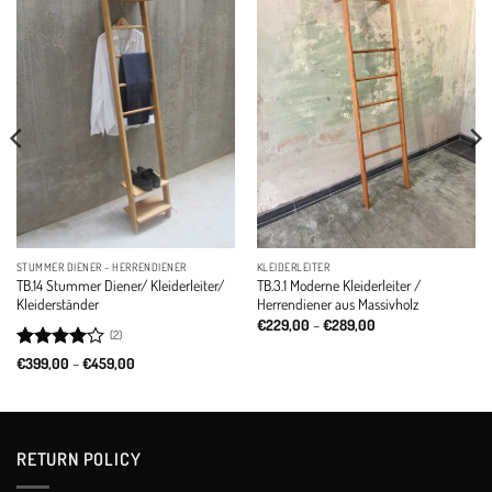
Add to
Add to
wishlist
wishlist
STUMMER DIENER - HERRENDIENER
KLEIDERLEITER
TB.14 Stummer Diener/ Kleiderleiter/
TB.3.1 Moderne Kleiderleiter /
Kleiderständer
Herrendiener aus Massivholz
Price
€
229,00
–
€
289,00
(2)
range:
€229,00
Rated
4
Price
€
399,00
–
€
459,00
through
range:
out of 5
€289,00
€399,00
through
€459,00
RETURN POLICY​