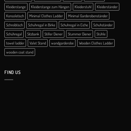
Kleiderstange
Kleiderstange zum Hängen
Kleiderstuhl
Kleiderständer
Konsoletisch
Minimal Clothes Ladder
Minimal Garderobenständer
Schreibtisch
Schuhregal in Birke
Schuhregal in Eiche
Schuhständer
Schühregal
Sitzbank
Stiller Diener
Stummer Diener
Stühle
towel ladder
Valet Stand
wandgarderobe
Wooden Clothes Ladder
wooden coat stand
FIND US