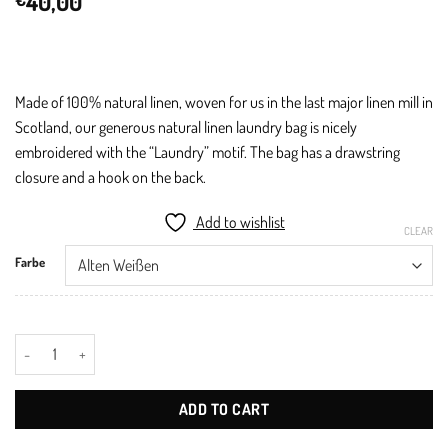
40,00
Made of 100% natural linen, woven for us in the last major linen mill in
Scotland, our generous natural linen laundry bag is nicely
embroidered with the “Laundry” motif.
The bag has a drawstring
closure and a hook on the back.
Add to wishlist
CLEAR
Farbe
Tidyboy Leinenwäschesack quantity
ADD TO CART