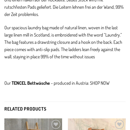
rutschfesten Pads geliefert. Die
Leitern
lehnen frei an der Wand, 99%
der Zeit problemlos.
Our spacious laundry bag made of natural linen, woven in the last
large linen mill in Scotland, is embroidered with the word “Laundry.”
The bag features a drawstring closure and a hook on the back. Each
piece comes with anti-slip pads. The ladders lean freely against the
wall, staying in place 99% of the time without issues
Our
TENCEL Bettwäsche
– produced in Austria: SHOP NOW
RELATED PRODUCTS