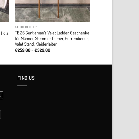
KLEIDERLEITER
TB.26 Gentleman’s Valet Ladder, Geschenke
 Holz
für Männer, Stummer Diener, Herrendiener,
Valet Stand, Kleiderleiter
Price
€
259,00
–
€
329,00
range:
€259,00
through
€329,00
FIND US
d