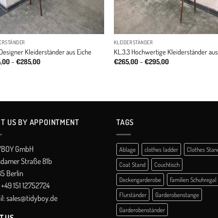
DERSTÄNDER
KLEIDERSTÄNDER
Designer Kleiderständer aus Eiche
KL.3.3 Hochwertige Kleiderständer aus
Price
Price
5,00
–
€
285,00
€
265,00
–
€
295,00
range:
range:
€245,00
€265,00
through
through
€285,00
€295,00
IT US BY APPOINTMENT
TAGS
YBOY GmbH
Ablage
clothes ladder
Clothes Stan
sdamer Straße 81b
Coat Stand
Couchtisch
5 Berlin
Deckengarderobe
Familien Schuhregal
+49 151 12752724
Flurständer
Garderobenstange
l:
sales@tidyboy.de
Garderobenständer
IT US