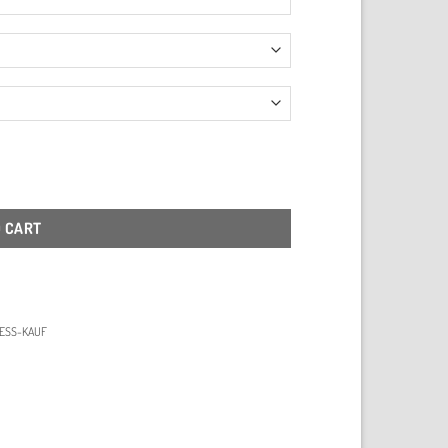
ständer quantity
O CART
ESS-KAUF