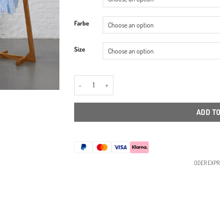
Farbe
Size
Der Pinguin - Hemdstand/ Stumme Diener/ Kleider
ADD T
ODER EXPR