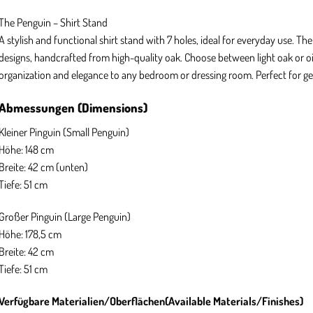
The Penguin – Shirt Stand
A stylish and functional shirt stand with 7 holes, ideal for everyday use. The
designs, handcrafted from high-quality oak. Choose between light oak or oil
organization and elegance to any bedroom or dressing room. Perfect for gen
Abmessungen (Dimensions)
Kleiner Pinguin (Small Penguin)
Höhe: 148 cm
Breite: 42 cm (unten)
Tiefe: 51 cm
Großer Pinguin (Large Penguin)
Höhe: 178,5 cm
Breite: 42 cm
Tiefe: 51 cm
Verfügbare Materialien/Oberflächen(Available Materials/Finishes)