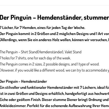
Der Pinguin – Hemdenständer, stummer
7 Löcher, für 7 Hemden, eines für jeden Tag der Woche.
Der Pinguin kommt in 2 Größen und 2 möglichen Designs und 1 Art von
(Allerdings, wenn Sie ein anderes Holz wollen, können wir versuchen,
The Penguin – Shirt Stand(Hemdenständer), Valet Stand
7 holes for 7 shirts, one for each day of the week.
The Penguin comes in 2 sizes, 2 possible designs, and 1 type of wood.
(However, if you would like a different wood, we can try to accommodate 
Der Pinguin – Hemdenständer
Ein stilvoller und funktionaler Hemdenständer mit 7 Löchern, ideal fü
ist in zwei Größen und Designs erhältlich, handgefertigt aus hochwert
Eiche oder geöltem Finish. Dieser stumme Diener bringt Ordnung und
Ankleidezimmer. Perfekt für die schonende Aufbewahrung Ihrer Hem