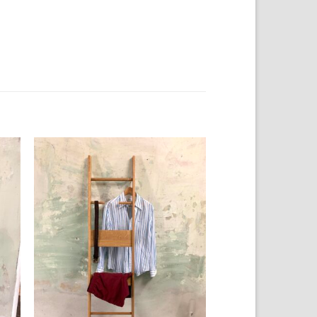
 to
Add to
list
wishlist