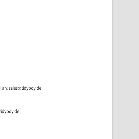
l an:
sales
@tidyboy
.de
idyboy
.de