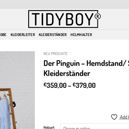
ROBE
KLEIDERLEITER
KLEIDERSTÄNDER
HELMHALTER
NEU PRODUKTE
Der Pinguin – Hemdstand/
Kleiderständer
Add to
wishlist
Price
359,00
–
379,00
€
€
range:
€359,00
through
€379,00
Add t
Holzart