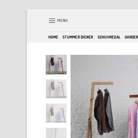
Skip
to
MENU
content
HOME
STUMMER DIENER
SCHUHREGAL
GARDE