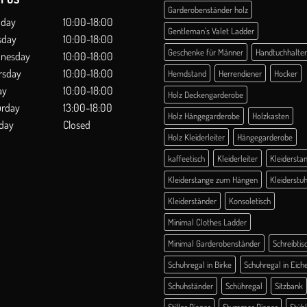
Garderobenständer holz
day
10:00-18:00
Gentleman's Valet Ladder
sday
10:00-18:00
Geschenke für Männer
Handtuchhalter
nesday
10:00-18:00
rsday
10:00-18:00
Hemdstand
Herrendiener
Hocker
ay
10:00-18:00
Holz Deckengarderobe
urday
13:00-18:00
Holz Hängegarderobe
Holzkasten
day
Closed
Holz Kleiderleiter
Hängegarderobe
kaffeetisch
Kleiderleiter
Kleidersta
Kleiderstange zum Hängen
Kleiderstuh
Kleiderständer
Konsoletisch
Minimal Clothes Ladder
Minimal Garderobenständer
Schreibtis
Schuhregal in Birke
Schuhregal in Eich
Schuhständer
Schühregal
Sitzbank
Stiller Diener
Stummer Diener
Stüh