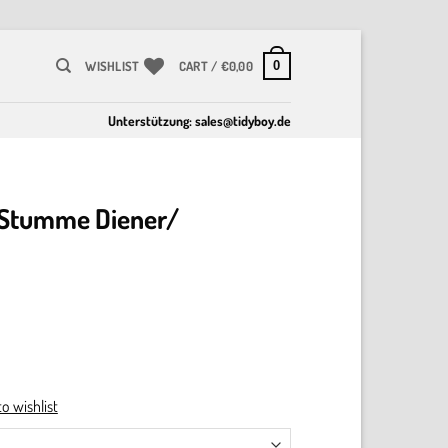
0
WISHLIST
CART /
€
0,00
Unterstützung:
sales@tidyboy.de
 Stumme Diener/
o wishlist