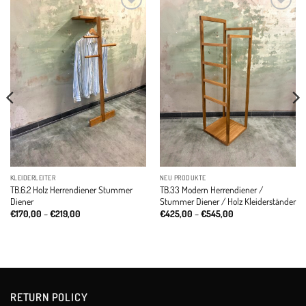
Add to
Add to
wishlist
wishlist
NEU PRODUKTE
KLEIDERLEITER
TB.33 Modern Herrendiener /
TB.6.2 Holz Herrendiener Stummer
Stummer Diener / Holz Kleiderständer
Diener
Price
Price
€
425,00
–
€
545,00
€
170,00
–
€
219,00
range:
range:
€425,00
€170,00
through
through
€545,00
€219,00
RETURN POLICY​