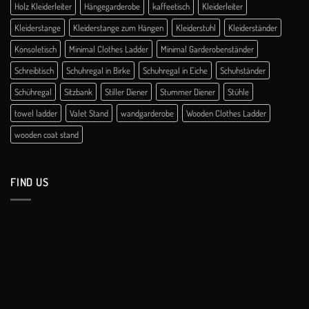
Holz Kleiderleiter
Hängegarderobe
kaffeetisch
Kleiderleiter
Kleiderstange
Kleiderstange zum Hängen
Kleiderstuhl
Kleiderständer
Konsoletisch
Minimal Clothes Ladder
Minimal Garderobenständer
Schreibtisch
Schuhregal in Birke
Schuhregal in Eiche
Schuhständer
Schühregal
Sitzbank
Stiller Diener
Stummer Diener
Stühle
towel ladder
Valet Stand
wandgarderobe
Wooden Clothes Ladder
wooden coat stand
FIND US