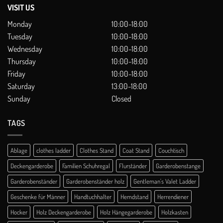
VISIT US
Monday
10:00-18:00
Tuesday
10:00-18:00
Wednesday
10:00-18:00
Thursday
10:00-18:00
Friday
10:00-18:00
Saturday
13:00-18:00
Sunday
Closed
TAGS
Ablage
clothes ladder
Clothes Stand
Coat Stand
Couchtisch
Deckengarderobe
Familien Schuhregal
Flurständer
Garderobenstange
Garderobenständer
Garderobenständer holz
Gentleman's Valet Ladder
Geschenke für Männer
Handtuchhalter
Hemdstand
Herrendiener
Hocker
Holz Deckengarderobe
Holz Hängegarderobe
Holzkasten