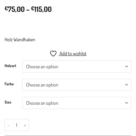
Price
75,00
–
115,00
€
€
range:
€75,00
through
€115,00
Holz Wandhaken
Add to wishlist
Holzart
Farbe
Size
WH.1 - Holz Wandhaken - Wall Hook - XL Wandhaken - XL Wall Hook - Bag