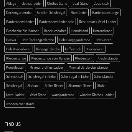
Ablage
clothes ladder
Clothes Stand
Coat Stand
Couchtisch
Deckengarderobe
Familien Schuhregal
Flurständer
Garderobenstange
Garderobenständer
Garderobenständer holz
Gentleman's Valet Ladder
Geschenke für Männer
Handtuchhalter
Hemdstand
Herrendiener
Hocker
Holz Deckengarderobe
Holz Hängegarderobe
Holzkasten
Holz Kleiderleiter
Hängegarderobe
kaffeetisch
Kleiderleiter
Kleiderstange
Kleiderstange zum Hängen
Kleiderstuhl
Kleiderständer
Konsoletisch
Minimal Clothes Ladder
Minimal Garderobenständer
Schreibtisch
Schuhregal in Birke
Schuhregal in Eiche
Schuhständer
Schühregal
Sitzbank
Stiller Diener
Stummer Diener
Stühle
towel ladder
Valet Stand
wandgarderobe
Wooden Clothes Ladder
wooden coat stand
FIND US