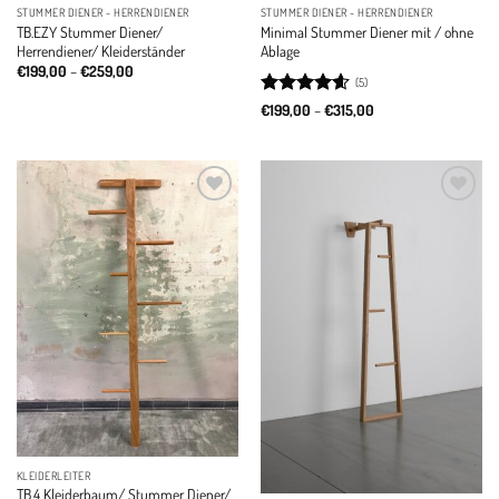
STUMMER DIENER - HERRENDIENER
STUMMER DIENER - HERRENDIENER
TB.EZY Stummer Diener/
Minimal Stummer Diener mit / ohne
Herrendiener/ Kleiderständer
Ablage
Price
€
199,00
–
€
259,00
(5)
range:
€199,00
Rated
4.6
Price
€
199,00
–
€
315,00
through
range:
out of 5
€259,00
€199,00
through
€315,00
Add to
Add to
wishlist
wishlist
KLEIDERLEITER
TB.4 Kleiderbaum/ Stummer Diener/