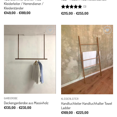
Kleiderleiter / Herrendiener /
(3)
Kleiderständer
Price
€
149,00
–
€
189,00
Rated
5
Price
€
215,00
–
€
255,00
range:
range:
out of 5
€149,00
€215,00
through
through
€189,00
€255,00
Add to
Add to
wishlist
wishlist
GARDEROBE
KLEIDERLEITER
Deckengarderobe aus Massivholz
Handtuchleiter Handtuchhalter Towel
Price
€
135,00
–
€
235,00
Ladder
range:
Price
€
169,00
–
€
225,00
€135,00
range: