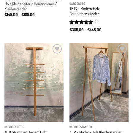
Holz Kleiderleiter / Herrendiener /
GARDEROBE
TB.13 – Modern Holz
Kleiderständer
Garderobenständer
Price
€
145,00
–
€
185,00
range:
€145,00
(3)
through
Rated
5
Price
€185,00
€
385,00
–
€
445,00
range:
out of 5
€385,00
through
€445,00
Add to
Add to
wishlist
wishlist
KLEIDERLEITER
KLEIDERSTÄNDER
TB.8 Stummer Diener/ Holz
KL.2 – Modern Holz Kleiderständer