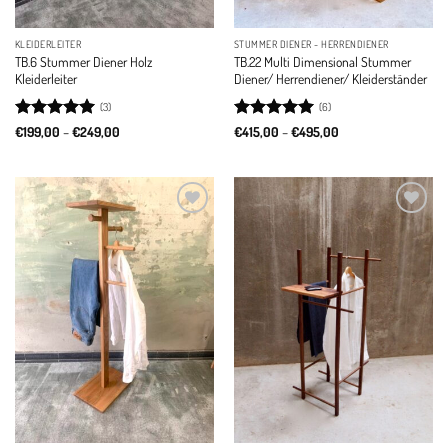
KLEIDERLEITER
STUMMER DIENER - HERRENDIENER
TB.6 Stummer Diener Holz
TB.22 Multi Dimensional Stummer
Kleiderleiter
Diener/ Herrendiener/ Kleiderständer
(3)
(6)
Rated
5
Price
Rated
5
Price
€
199,00
–
€
249,00
€
415,00
–
€
495,00
range:
range:
out of 5
out of 5
€199,00
€415,00
through
through
€249,00
€495,00
Add to
Add to
wishlist
wishlist