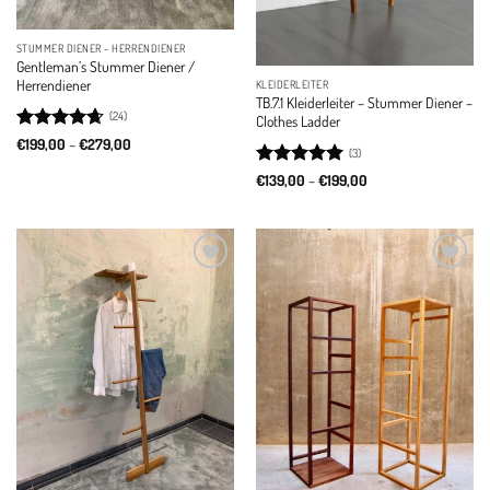
STUMMER DIENER - HERRENDIENER
Gentleman’s Stummer Diener /
Herrendiener
KLEIDERLEITER
TB.7.1 Kleiderleiter – Stummer Diener –
(24)
Clothes Ladder
Rated
4.67
Price
€
199,00
–
€
279,00
(3)
range:
out of 5
€199,00
Rated
5
Price
€
139,00
–
€
199,00
through
range:
out of 5
€279,00
€139,00
through
€199,00
Add to
Add to
wishlist
wishlist