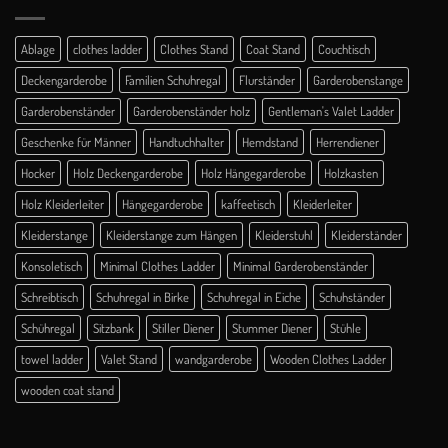
Ablage
clothes ladder
Clothes Stand
Coat Stand
Couchtisch
Deckengarderobe
Familien Schuhregal
Flurständer
Garderobenstange
Garderobenständer
Garderobenständer holz
Gentleman's Valet Ladder
Geschenke für Männer
Handtuchhalter
Hemdstand
Herrendiener
Hocker
Holz Deckengarderobe
Holz Hängegarderobe
Holzkasten
Holz Kleiderleiter
Hängegarderobe
kaffeetisch
Kleiderleiter
Kleiderstange
Kleiderstange zum Hängen
Kleiderstuhl
Kleiderständer
Konsoletisch
Minimal Clothes Ladder
Minimal Garderobenständer
Schreibtisch
Schuhregal in Birke
Schuhregal in Eiche
Schuhständer
Schühregal
Sitzbank
Stiller Diener
Stummer Diener
Stühle
towel ladder
Valet Stand
wandgarderobe
Wooden Clothes Ladder
wooden coat stand