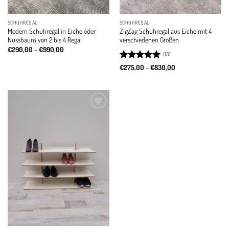
SCHUHREGAL
SCHUHREGAL
Modern Schuhregal in Eiche oder
ZigZag Schuhregal aus Eiche mit 4
Nussbaum von 2 bis 4 Regal
verschiedenen Größen
Price
€
290,00
–
€
990,00
(13)
range:
€290,00
Rated
4.85
Price
€
275,00
–
€
830,00
through
range:
out of 5
€990,00
€275,00
through
€830,00
Add to
wishlist