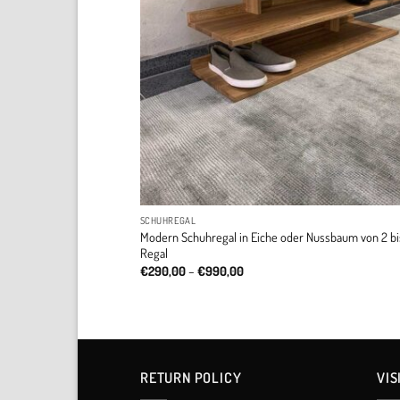
SCHUHREGAL
Modern Schuhregal in Eiche oder Nussbaum von 2 bi
Regal
Price
€
290,00
–
€
990,00
range:
€290,00
through
€990,00
RETURN POLICY​
VIS