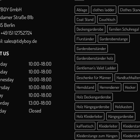
YBOY GmbH
Ablage
clothes ladder
Clothes Stan
sdamer Straße 81b
Coat Stand
Couchtisch
5 Berlin
Deckengarderobe
Familien Schuhregal
+49 151 12752724
Flurständer
Garderobenstange
l:
sales@tidyboy.de
Garderobenständer
IT US
Garderobenständer holz
day
10:00-18:00
Gentleman's Valet Ladder
sday
10:00-18:00
Geschenke für Männer
Handtuchhalter
nesday
10:00-18:00
rsday
10:00-18:00
Hemdstand
Herrendiener
Hocker
ay
10:00-18:00
Holz Deckengarderobe
urday
13:00-18:00
Holz Hängegarderobe
Holzkasten
day
Closed
Holz Kleiderleiter
Hängegarderobe
kaffeetisch
Kleiderleiter
Kleidersta
Kleiderstange zum Hängen
Kleiderstuh