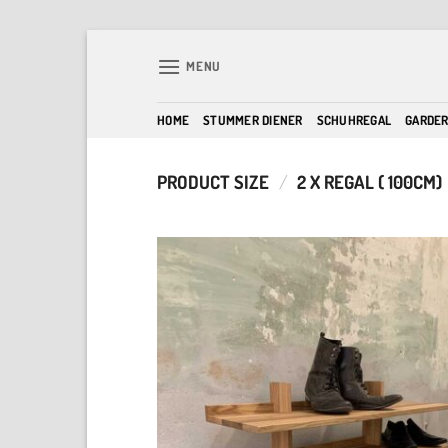
Skip
to
MENU
content
HOME
STUMMER DIENER
SCHUHREGAL
GARDE
PRODUCT SIZE
/
2 X REGAL ( 100CM)
A
w