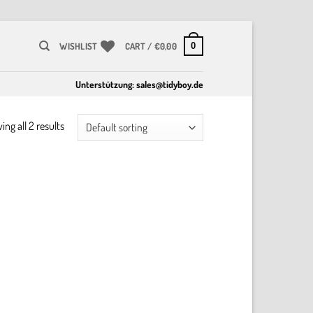
0
WISHLIST
CART /
€
0,00
Unterstützung:
sales@tidyboy.de
ng all 2 results