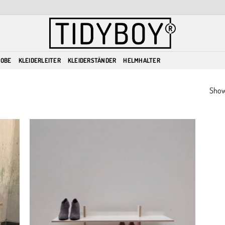
ROBE
KLEIDERLEITER
KLEIDERSTÄNDER
HELMHALTER
Showi
dd to
Add to
ishlist
wishlist