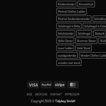
Kleiderständer
Konsoletisch
Minimal Clothes Ladder
Minimal Garderobenständer
Schreibtis
Schuhregal in Birke
Schuhregal in Eich
Schuhständer
Schühregal
Sitzbank
Stiller Diener
Stummer Diener
Stüh
towel ladder
Valet Stand
wandgarderobe
Wooden Clothes Ladd
wooden coat stand
Visa
PayPal
Stripe
MasterCard
AGB
ÜBER UNS
KONTAKT
IMPRESSUM
Copyright 2026 ©
Tidyboy GmbH