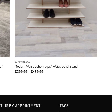
SCHUHREGAL
s 4
Modern Weiss Schuhregal/ Weiss Schühstand
Price
€
200,00
–
€
480,00
range:
€200,00
through
€480,00
IT US BY APPOINTMENT
TAGS