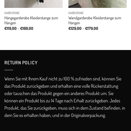
GARDEROBE
GARDEROBE
Hängegarderobe Kleiderstange zum
Wandgarderobe Kleiderstange zum
Hängen
Hängen
Price
Price
€
119,00
–
€
169,00
€
129,00
–
€
179,00
range:
range:
€119,00
€129,00
through
through
€169,00
€179,00
RETURN POLICY​
Wenn Sie mit Ihrem Kauf nicht zu 100 % zufrieden sind, können Sie
das Produkt zurückgeben und erhalten eine volle Rückerstattung
oder tauschen das Produkt gegen ein anderes Produkt um. Sie
können ein Produkt bis zu 14 Tage nach Erhalt zurückgeben. Jedes
Produkt, das Sie zurückgeben, muss sich in dem Zustand befinden, in
dem Sie es erhalten haben, und in der Originalverpackung.