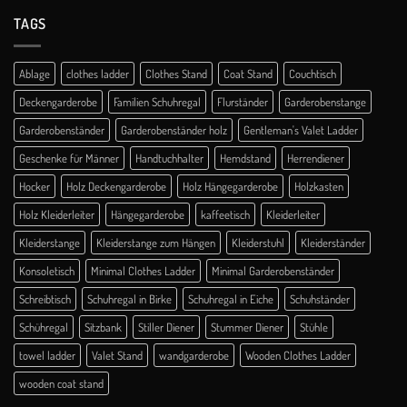
TAGS
Ablage
clothes ladder
Clothes Stand
Coat Stand
Couchtisch
Deckengarderobe
Familien Schuhregal
Flurständer
Garderobenstange
Garderobenständer
Garderobenständer holz
Gentleman's Valet Ladder
Geschenke für Männer
Handtuchhalter
Hemdstand
Herrendiener
Hocker
Holz Deckengarderobe
Holz Hängegarderobe
Holzkasten
Holz Kleiderleiter
Hängegarderobe
kaffeetisch
Kleiderleiter
Kleiderstange
Kleiderstange zum Hängen
Kleiderstuhl
Kleiderständer
Konsoletisch
Minimal Clothes Ladder
Minimal Garderobenständer
Schreibtisch
Schuhregal in Birke
Schuhregal in Eiche
Schuhständer
Schühregal
Sitzbank
Stiller Diener
Stummer Diener
Stühle
towel ladder
Valet Stand
wandgarderobe
Wooden Clothes Ladder
wooden coat stand