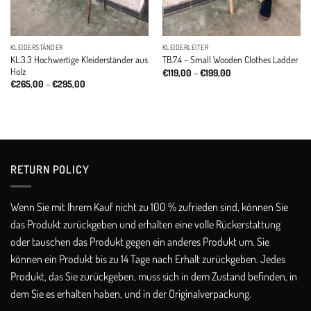
KLEIDERSTÄNDER
KLEIDERLEITER
KL.3.3 Hochwertige Kleiderständer aus
TB.7.4 – Small Wooden Clothes Ladder
Holz
Price
€
119,00
–
€
199,00
range:
Price
€
265,00
–
€
295,00
€119,00
range:
through
€265,00
€199,00
through
€295,00
RETURN POLICY​
Wenn Sie mit Ihrem Kauf nicht zu 100 % zufrieden sind, können Sie
das Produkt zurückgeben und erhalten eine volle Rückerstattung
oder tauschen das Produkt gegen ein anderes Produkt um. Sie
können ein Produkt bis zu 14 Tage nach Erhalt zurückgeben. Jedes
Produkt, das Sie zurückgeben, muss sich in dem Zustand befinden, in
dem Sie es erhalten haben, und in der Originalverpackung.