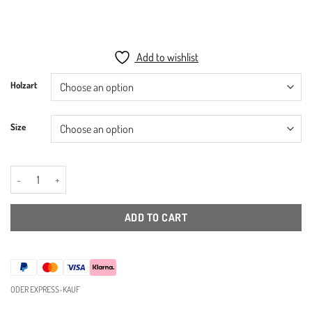
€129,00
through
€179,00
Add to wishlist
Holzart
Size
Wandgarderobe Kleiderstange zum Hängen quantity
ADD TO CART
ODER EXPRESS-KAUF