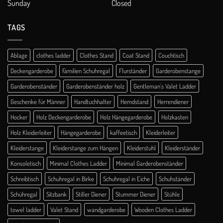
Sunday
Closed
TAGS
Ablage
clothes ladder
Clothes Stand
Coat Stand
Couchtisch
Deckengarderobe
Familien Schuhregal
Flurständer
Garderobenstange
Garderobenständer
Garderobenständer holz
Gentleman's Valet Ladder
Geschenke für Männer
Handtuchhalter
Hemdstand
Herrendiener
Hocker
Holz Deckengarderobe
Holz Hängegarderobe
Holzkasten
Holz Kleiderleiter
Hängegarderobe
kaffeetisch
Kleiderleiter
Kleiderstange
Kleiderstange zum Hängen
Kleiderstuhl
Kleiderständer
Konsoletisch
Minimal Clothes Ladder
Minimal Garderobenständer
Schreibtisch
Schuhregal in Birke
Schuhregal in Eiche
Schuhständer
Schühregal
Sitzbank
Stiller Diener
Stummer Diener
Stühle
towel ladder
Valet Stand
wandgarderobe
Wooden Clothes Ladder