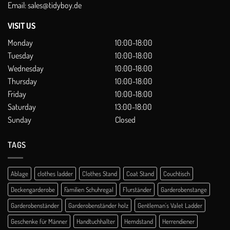
Email:
sales@tidyboy.de
VISIT US
Monday
10:00-18:00
Tuesday
10:00-18:00
Wednesday
10:00-18:00
Thursday
10:00-18:00
Friday
10:00-18:00
Saturday
13:00-18:00
Sunday
Closed
TAGS
Ablage
clothes ladder
Clothes Stand
Coat Stand
Couchtisch
Deckengarderobe
Familien Schuhregal
Flurständer
Garderobenstange
Garderobenständer
Garderobenständer holz
Gentleman's Valet Ladder
Geschenke für Männer
Handtuchhalter
Hemdstand
Herrendiener