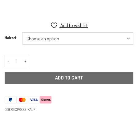
€129,00
through
€169,00
Add to wishlist
Holzart
TB.7.3- Minimal Holz Kleiderleiter quantity
ADD TO CART
ODER EXPRESS-KAUF