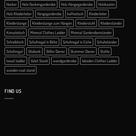
Hocker
Holz Deckengarderobe
Holz Hängegarderobe
Holzkasten
Holz Kleiderleiter
Hängegarderobe
kaffeetisch
Kleiderleiter
Kleiderstange
Kleiderstange zum Hängen
Kleiderstuhl
Kleiderständer
Konsoletisch
Minimal Clothes Ladder
Minimal Garderobenständer
Schreibtisch
Schuhregal in Birke
Schuhregal in Eiche
Schuhständer
Schühregal
Sitzbank
Stiller Diener
Stummer Diener
Stühle
towel ladder
Valet Stand
wandgarderobe
Wooden Clothes Ladder
wooden coat stand
FIND US