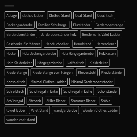
Ablage
clothes ladder
Clothes Stand
Coat Stand
Couchtisch
Deckengarderobe
Familien Schuhregal
Flurständer
Garderobenstange
Garderobenständer
Garderobenständer holz
Gentleman's Valet Ladder
Geschenke für Männer
Handtuchhalter
Hemdstand
Herrendiener
Hocker
Holz Deckengarderobe
Holz Hängegarderobe
Holzkasten
Holz Kleiderleiter
Hängegarderobe
kaffeetisch
Kleiderleiter
Kleiderstange
Kleiderstange zum Hängen
Kleiderstuhl
Kleiderständer
Konsoletisch
Minimal Clothes Ladder
Minimal Garderobenständer
Schreibtisch
Schuhregal in Birke
Schuhregal in Eiche
Schuhständer
Schühregal
Sitzbank
Stiller Diener
Stummer Diener
Stühle
towel ladder
Valet Stand
wandgarderobe
Wooden Clothes Ladder
wooden coat stand