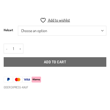
€329,00
through
€399,00
Add to wishlist
Holzart
Holz Helmhalter Helmgarderobe quantity
ADD TO CART
ODER EXPRESS-KAUF