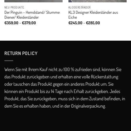
NEU PRODUKTE
KLEIDERSTÄNDER
Der Pinguin – Hemdstand/ Stumme
KL.3 Designer Kleiderständer aus
Diener/ Kleiderständer
Eiche
Price
Price
€
359,00
–
€
379,00
€
245,00
–
€
285,00
range:
range:
€359,00
€245,00
through
through
€379,00
€285,00
RETURN POLICY​
Wenn Sie mit Ihrem Kauf nicht zu 100 % zufrieden sind, können Sie
das Produkt zurückgeben und erhalten eine volle Rückerstattung
oder tauschen das Produkt gegen ein anderes Produkt um. Sie
können ein Produkt bis zu 14 Tage nach Erhalt zurückgeben. Jedes
Produkt, das Sie zurückgeben, muss sich in dem Zustand befinden, in
dem Sie es erhalten haben, und in der Originalverpackung.