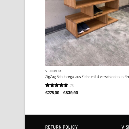
SCHUHREGAL
ZigZag Schuhregal aus Eiche mit 4 verschiedenen G
(13)
Rated
4.85
Price
€
275,00
–
€
830,00
range:
out of 5
€275,00
through
€830,00
RETURN POLICY​
VIS