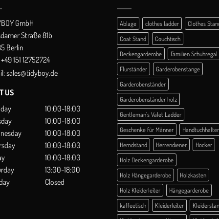
YBOY GmbH
Ablage
clothes ladder
Clothes Stan
sdamer Straße 81b
Coat Stand
Couchtisch
5 Berlin
Deckengarderobe
Familien Schuhregal
+49 151 12752724
Flurständer
Garderobenstange
l:
sales@tidyboy.de
Garderobenständer
IT US
Garderobenständer holz
day
10:00-18:00
Gentleman's Valet Ladder
sday
10:00-18:00
Geschenke für Männer
Handtuchhalter
nesday
10:00-18:00
rsday
10:00-18:00
Hemdstand
Herrendiener
Hocker
ay
10:00-18:00
Holz Deckengarderobe
urday
13:00-18:00
Holz Hängegarderobe
Holzkasten
day
Closed
Holz Kleiderleiter
Hängegarderobe
kaffeetisch
Kleiderleiter
Kleidersta