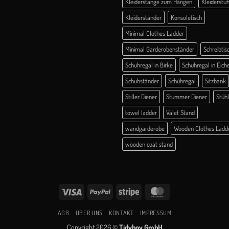
Kleiderstange zum Hängen
Kleiderstuh
Kleiderständer
Konsoletisch
Minimal Clothes Ladder
Minimal Garderobenständer
Schreibtis
Schuhregal in Birke
Schuhregal in Eich
Schuhständer
Schühregal
Sitzbank
Stiller Diener
Stummer Diener
Stüh
towel ladder
Valet Stand
wandgarderobe
Wooden Clothes Ladd
wooden coat stand
Visa
PayPal
Stripe
MasterCard
AGB
ÜBER UNS
KONTAKT
IMPRESSUM
Copyright 2026 ©
Tidyboy GmbH