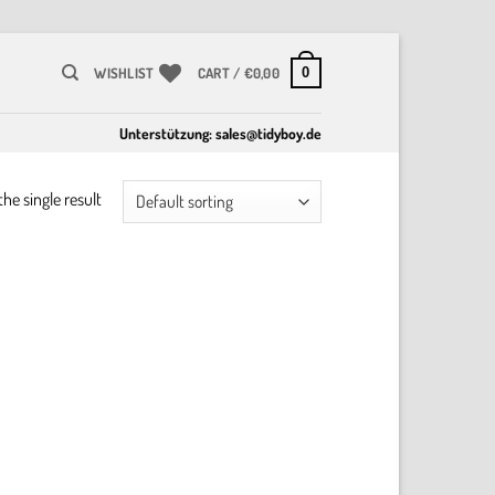
0
WISHLIST
CART /
€
0,00
Unterstützung:
sales@tidyboy.de
he single result