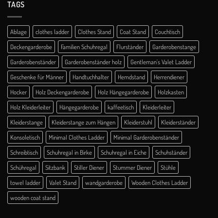
TAGS
Ablage
clothes ladder
Clothes Stand
Coat Stand
Couchtisch
Deckengarderobe
Familien Schuhregal
Flurständer
Garderobenstange
Garderobenständer
Garderobenständer holz
Gentleman's Valet Ladder
Geschenke für Männer
Handtuchhalter
Hemdstand
Herrendiener
Hocker
Holz Deckengarderobe
Holz Hängegarderobe
Holzkasten
Holz Kleiderleiter
Hängegarderobe
kaffeetisch
Kleiderleiter
Kleiderstange
Kleiderstange zum Hängen
Kleiderstuhl
Kleiderständer
Konsoletisch
Minimal Clothes Ladder
Minimal Garderobenständer
Schreibtisch
Schuhregal in Birke
Schuhregal in Eiche
Schuhständer
Schühregal
Sitzbank
Stiller Diener
Stummer Diener
Stühle
towel ladder
Valet Stand
wandgarderobe
Wooden Clothes Ladder
wooden coat stand