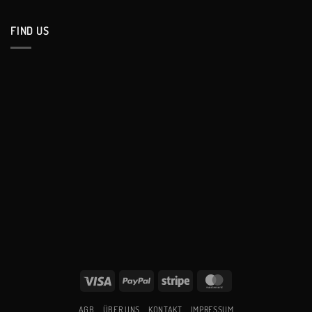
FIND US
Visa
PayPal
Stripe
MasterCard
AGB
ÜBER UNS
KONTAKT
IMPRESSUM