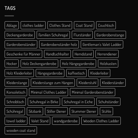
TAGS
Ablage
clothes ladder
Clothes Stand
Coat Stand
Couchtisch
Deckengarderobe
Familien Schuhregal
Flurständer
Garderobenstange
Garderobenständer
Garderobenständer holz
Gentleman's Valet Ladder
Geschenke für Männer
Handtuchhalter
Hemdstand
Herrendiener
Hocker
Holz Deckengarderobe
Holz Hängegarderobe
Holzkasten
Holz Kleiderleiter
Hängegarderobe
kaffeetisch
Kleiderleiter
Kleiderstange
Kleiderstange zum Hängen
Kleiderstuhl
Kleiderständer
Konsoletisch
Minimal Clothes Ladder
Minimal Garderobenständer
Schreibtisch
Schuhregal in Birke
Schuhregal in Eiche
Schuhständer
Schühregal
Sitzbank
Stiller Diener
Stummer Diener
Stühle
towel ladder
Valet Stand
wandgarderobe
Wooden Clothes Ladder
wooden coat stand