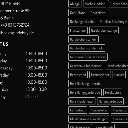
YBOY GmbH
Ablage
clothes ladder
Clothes Stan
sdamer Straße 81b
Coat Stand
Couchtisch
5 Berlin
Deckengarderobe
Familien Schuhregal
+49 151 12752724
Flurständer
Garderobenstange
l:
sales@tidyboy.de
Garderobenständer
IT US
Garderobenständer holz
day
10:00-18:00
Gentleman's Valet Ladder
sday
10:00-18:00
Geschenke für Männer
Handtuchhalter
nesday
10:00-18:00
rsday
10:00-18:00
Hemdstand
Herrendiener
Hocker
ay
10:00-18:00
Holz Deckengarderobe
urday
13:00-18:00
Holz Hängegarderobe
Holzkasten
day
Closed
Holz Kleiderleiter
Hängegarderobe
kaffeetisch
Kleiderleiter
Kleidersta
Kleiderstange zum Hängen
Kleiderstuh
Kleiderständer
Konsoletisch