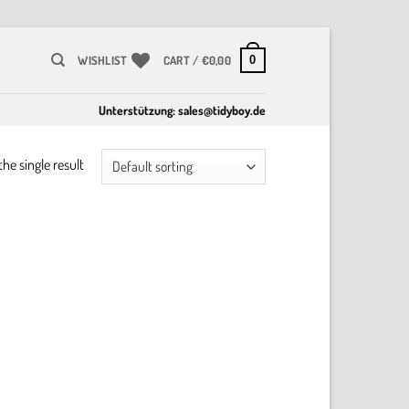
0
WISHLIST
CART /
€
0,00
Unterstützung:
sales@tidyboy.de
he single result