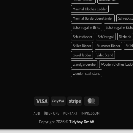
Minimal Clothes Ladder
Minimal Garderobenständer
Schreibtis
Schuhregal in Birke
Schuhregal in Eich
Schuhständer
Schühregal
Sitzbank
Stiller Diener
Stummer Diener
Stüh
towel ladder
Valet Stand
wandgarderobe
Wooden Clothes Ladd
wooden coat stand
Visa
PayPal
Stripe
MasterCard
AGB
ÜBER UNS
KONTAKT
IMPRESSUM
Copyright 2026 ©
Tidyboy GmbH