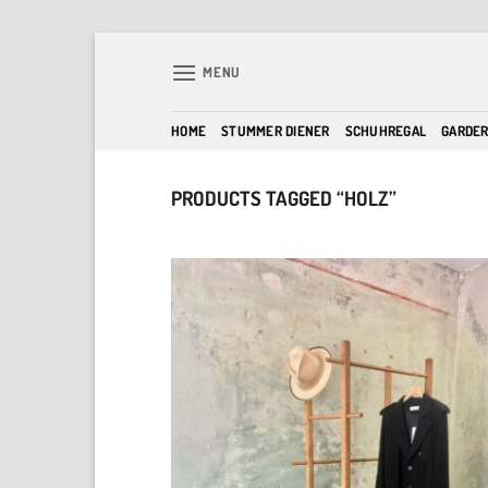
Skip
to
MENU
content
HOME
STUMMER DIENER
SCHUHREGAL
GARDE
PRODUCTS TAGGED “HOLZ”
A
w