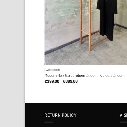
GARDEROBE
Modern Holz Garderobenständer – Kleiderständer
Price
€
399,00
–
€
689,00
range:
€399,00
through
€689,00
RETURN POLICY​
VIS