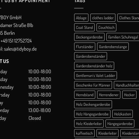
IT US BY APPOINTMENT
TAGS
YBOY GmbH
Ablage
clothes ladder
Clothes Stan
sdamer Straße 81b
Coat Stand
Couchtisch
5 Berlin
Deckengarderobe
Familien Schuhregal
+49 151 12752724
Flurständer
Garderobenstange
l:
sales@tidyboy.de
Garderobenständer
IT US
Garderobenständer holz
day
10:00-18:00
Gentleman's Valet Ladder
sday
10:00-18:00
Geschenke für Männer
Handtuchhalter
nesday
10:00-18:00
rsday
10:00-18:00
Hemdstand
Herrendiener
Hocker
ay
10:00-18:00
Holz Deckengarderobe
urday
13:00-18:00
Holz Hängegarderobe
Holzkasten
day
Closed
Holz Kleiderleiter
Hängegarderobe
kaffeetisch
Kleiderleiter
Kleidersta