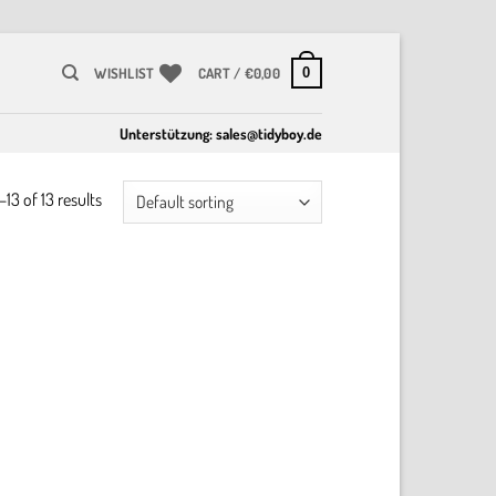
0
WISHLIST
CART /
€
0,00
Unterstützung:
sales@tidyboy.de
13 of 13 results