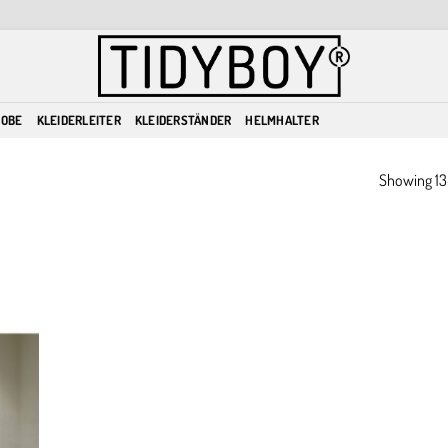
ROBE
KLEIDERLEITER
KLEIDERSTÄNDER
HELMHALTER
Showing 13–
dd to
ishlist