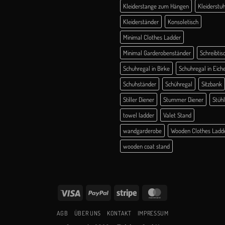
Kleiderstange zum Hängen
Kleiderstuh
Kleiderständer
Konsoletisch
Minimal Clothes Ladder
Minimal Garderobenständer
Schreibtis
Schuhregal in Birke
Schuhregal in Eich
Schuhständer
Schühregal
Sitzbank
Stiller Diener
Stummer Diener
Stüh
towel ladder
Valet Stand
wandgarderobe
Wooden Clothes Ladd
wooden coat stand
Visa
PayPal
Stripe
MasterCard
AGB
ÜBER UNS
KONTAKT
IMPRESSUM