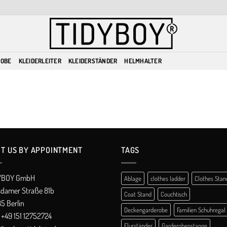
ROBE
KLEIDERLEITER
KLEIDERSTÄNDER
HELMHALTER
IT US BY APPOINTMENT
TAGS
YBOY GmbH
Ablage
clothes ladder
Clothes Stan
sdamer Straße 81b
Coat Stand
Couchtisch
5 Berlin
Deckengarderobe
Familien Schuhregal
+49 151 12752724
Flurständer
Garderobenstange