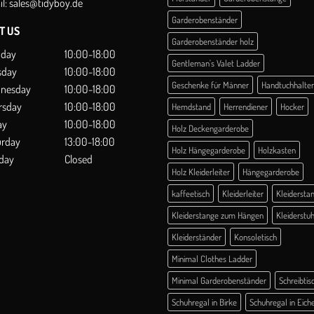
l:
sales@tidyboy.de
Garderobenständer
IT US
Garderobenständer holz
day
10:00-18:00
Gentleman's Valet Ladder
sday
10:00-18:00
Geschenke für Männer
Handtuchhalter
nesday
10:00-18:00
rsday
10:00-18:00
Hemdstand
Herrendiener
Hocker
ay
10:00-18:00
Holz Deckengarderobe
urday
13:00-18:00
Holz Hängegarderobe
Holzkasten
day
Closed
Holz Kleiderleiter
Hängegarderobe
kaffeetisch
Kleiderleiter
Kleidersta
Kleiderstange zum Hängen
Kleiderstuh
Kleiderständer
Konsoletisch
Minimal Clothes Ladder
Minimal Garderobenständer
Schreibtis
Schuhregal in Birke
Schuhregal in Eich