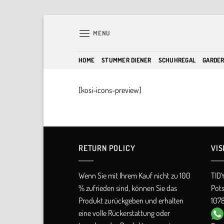
Skip
to
MENU
content
HOME
STUMMER DIENER
SCHUHREGAL
GARDE
[kosi-icons-preview]
RETURN POLICY​
VIS
Wenn Sie mit Ihrem Kauf nicht zu 100
TID
% zufrieden sind, können Sie das
Pot
Produkt zurückgeben und erhalten
1078
eine volle Rückerstattung oder