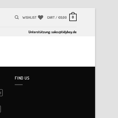
0
WISHLIST
CART /
€
0,00
Unterstützung:
sales@tidyboy.de
FIND US
d