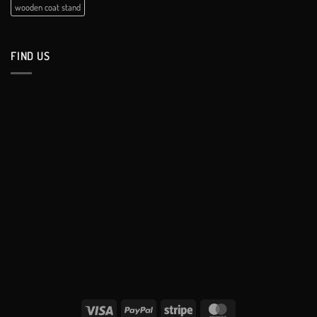
wooden coat stand
FIND US
Visa
PayPal
Stripe
MasterCard