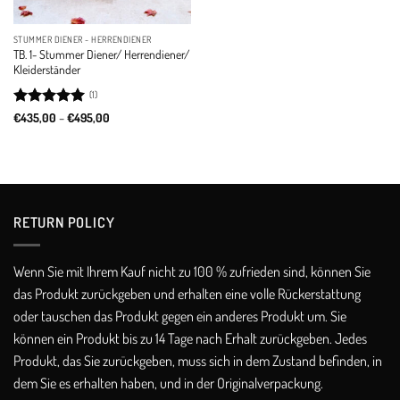
STUMMER DIENER - HERRENDIENER
TB. 1- Stummer Diener/ Herrendiener/
Kleiderständer
(1)
Rated
5
Price
€
435,00
–
€
495,00
range:
out of 5
€435,00
through
€495,00
RETURN POLICY​
Wenn Sie mit Ihrem Kauf nicht zu 100 % zufrieden sind, können Sie
das Produkt zurückgeben und erhalten eine volle Rückerstattung
oder tauschen das Produkt gegen ein anderes Produkt um. Sie
können ein Produkt bis zu 14 Tage nach Erhalt zurückgeben. Jedes
Produkt, das Sie zurückgeben, muss sich in dem Zustand befinden, in
dem Sie es erhalten haben, und in der Originalverpackung.