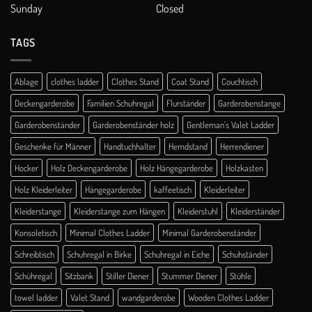
Sunday
Closed
TAGS
Ablage
clothes ladder
Clothes Stand
Coat Stand
Couchtisch
Deckengarderobe
Familien Schuhregal
Flurständer
Garderobenstange
Garderobenständer
Garderobenständer holz
Gentleman's Valet Ladder
Geschenke für Männer
Handtuchhalter
Hemdstand
Herrendiener
Hocker
Holz Deckengarderobe
Holz Hängegarderobe
Holzkasten
Holz Kleiderleiter
Hängegarderobe
kaffeetisch
Kleiderleiter
Kleiderstange
Kleiderstange zum Hängen
Kleiderstuhl
Kleiderständer
Konsoletisch
Minimal Clothes Ladder
Minimal Garderobenständer
Schreibtisch
Schuhregal in Birke
Schuhregal in Eiche
Schuhständer
Schühregal
Sitzbank
Stiller Diener
Stummer Diener
Stühle
towel ladder
Valet Stand
wandgarderobe
Wooden Clothes Ladder