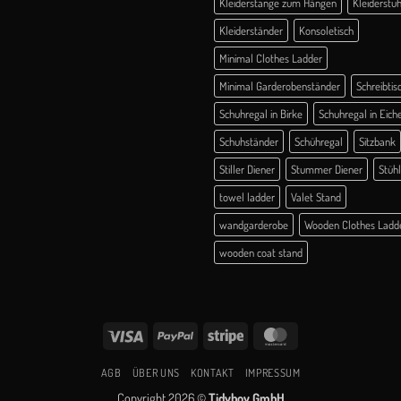
Kleiderstange zum Hängen
Kleiderstuh
Kleiderständer
Konsoletisch
Minimal Clothes Ladder
Minimal Garderobenständer
Schreibtis
Schuhregal in Birke
Schuhregal in Eich
Schuhständer
Schühregal
Sitzbank
Stiller Diener
Stummer Diener
Stüh
towel ladder
Valet Stand
wandgarderobe
Wooden Clothes Ladd
wooden coat stand
Visa
PayPal
Stripe
MasterCard
AGB
ÜBER UNS
KONTAKT
IMPRESSUM
Copyright 2026 ©
Tidyboy GmbH