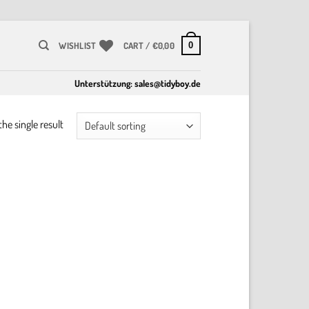
0
WISHLIST
CART /
€
0,00
Unterstützung:
sales@tidyboy.de
he single result