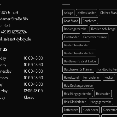
YBOY GmbH
Ablage
clothes ladder
Clothes Stan
sdamer Straße 81b
Coat Stand
Couchtisch
5 Berlin
Deckengarderobe
Familien Schuhregal
+49 151 12752724
Flurständer
Garderobenstange
l:
sales@tidyboy.de
Garderobenständer
IT US
Garderobenständer holz
day
10:00-18:00
Gentleman's Valet Ladder
sday
10:00-18:00
Geschenke für Männer
Handtuchhalter
nesday
10:00-18:00
rsday
10:00-18:00
Hemdstand
Herrendiener
Hocker
ay
10:00-18:00
Holz Deckengarderobe
urday
13:00-18:00
Holz Hängegarderobe
Holzkasten
day
Closed
Holz Kleiderleiter
Hängegarderobe
kaffeetisch
Kleiderleiter
Kleidersta