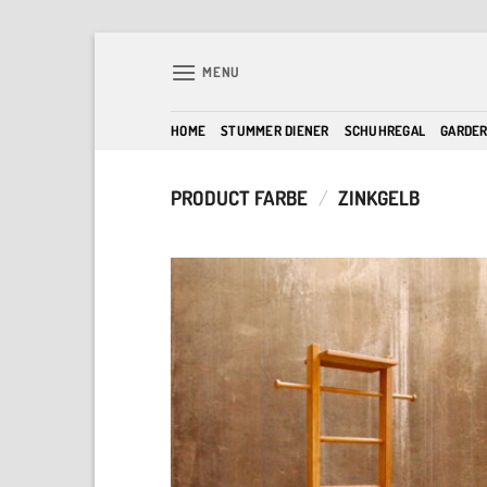
Skip
to
MENU
content
HOME
STUMMER DIENER
SCHUHREGAL
GARDE
PRODUCT FARBE
/
ZINKGELB
A
w