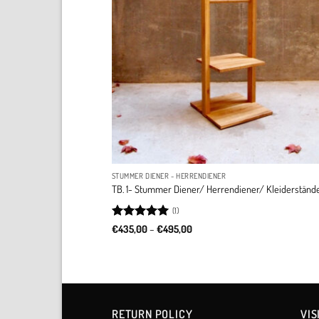
STUMMER DIENER - HERRENDIENER
TB. 1- Stummer Diener/ Herrendiener/ Kleiderständ
(1)
Rated
5
Price
€
435,00
–
€
495,00
range:
out of 5
€435,00
through
€495,00
RETURN POLICY​
VIS