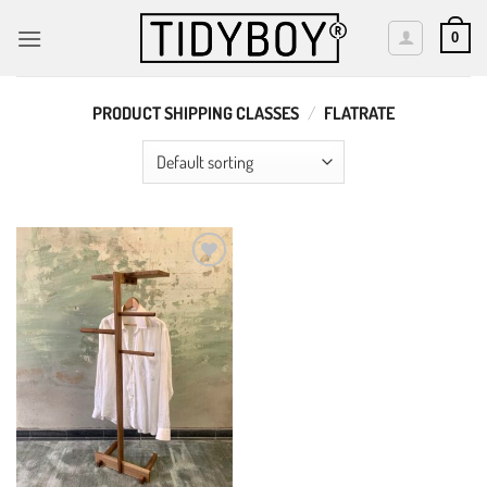
Skip
to
0
content
PRODUCT SHIPPING CLASSES
/
FLATRATE
Add to
wishlist