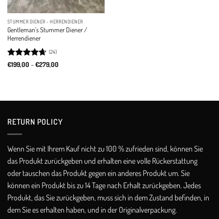
STUMMER DIENER - HERRENDIENER
Gentleman’s Stummer Diener /
Herrendiener
(24)
Rated
4.67
Price
€
199,00
–
€
279,00
range:
out of 5
€199,00
through
€279,00
RETURN POLICY​
Wenn Sie mit Ihrem Kauf nicht zu 100 % zufrieden sind, können Sie
das Produkt zurückgeben und erhalten eine volle Rückerstattung
oder tauschen das Produkt gegen ein anderes Produkt um. Sie
können ein Produkt bis zu 14 Tage nach Erhalt zurückgeben. Jedes
Produkt, das Sie zurückgeben, muss sich in dem Zustand befinden, in
dem Sie es erhalten haben, und in der Originalverpackung.