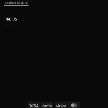
wooden coat stand
FIND US
Visa
PayPal
Stripe
MasterCard