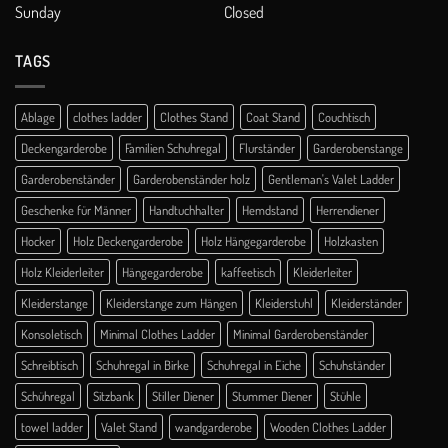
Sunday
Closed
TAGS
Ablage
clothes ladder
Clothes Stand
Coat Stand
Couchtisch
Deckengarderobe
Familien Schuhregal
Flurständer
Garderobenstange
Garderobenständer
Garderobenständer holz
Gentleman's Valet Ladder
Geschenke für Männer
Handtuchhalter
Hemdstand
Herrendiener
Hocker
Holz Deckengarderobe
Holz Hängegarderobe
Holzkasten
Holz Kleiderleiter
Hängegarderobe
kaffeetisch
Kleiderleiter
Kleiderstange
Kleiderstange zum Hängen
Kleiderstuhl
Kleiderständer
Konsoletisch
Minimal Clothes Ladder
Minimal Garderobenständer
Schreibtisch
Schuhregal in Birke
Schuhregal in Eiche
Schuhständer
Schühregal
Sitzbank
Stiller Diener
Stummer Diener
Stühle
towel ladder
Valet Stand
wandgarderobe
Wooden Clothes Ladder